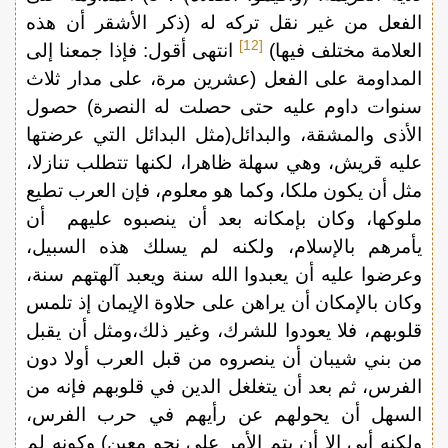
الفعل من غير نقل تركه له (ذكر الأشقر أن هذه
[12]
العلامة مختلف فيها)
انتهى أقول: فإذا جمعنا إلى
المداومة على الفعل (عشرين مرة، على مدار ثلاث
سنوات داوم عليه حتى حصلت له النصرة) حصول
الأذى والمشقة، والبدائل(مثل البدائل التي عرضتها
عليه قريش، وهي سهلة ظاهرا، لكنها تتطلب تنازلا،
مثل أن يكون ملكا، وكما هو معلوم، فإن العرب تطيع
ملوكها، وكان بإمكانه بعد أن ينصبوه عليهم أن
يأمرهم بالإسلام، ولكنه لم يسلك هذه السبيل،
وعرضوا عليه أن يعبدوا الله سنة ويعبد آلهتهم سنة،
وكان بالإمكان أن يراهن على حلاوة الإيمان إذ تلمس
قلوبهم، فلا يعودوا للشرك، وغير ذلك،ومثل أن يقبل
من بني شيبان أن ينصروه من قبل العرب أولا دون
الفرس، ثم بعد أن يتغلغل الدين في قلوبهم فإنه من
السهل أن يحولهم عن رأيهم في حرب الفرس،
ولكنه أبى إلا أن يتم الأمر على نحو معين) وكونه لم