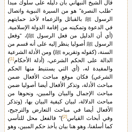
قال الشيخ النبهاني بأن دليله على سلوك مبدأ
“طلب النصرة” هو من السيرة النبوية واتصال
الرسول ﷺ بالقبائل والزعماء لأخذ حمايتهم
في الدعوة وتمكينه من إقامة الدولة الإسلامية.
(أي أن الدليل من فعل الرسول ﷺ)، “وفعل
الرسول ﷺ أصوليا ينظر إليه على أنه قسم من
السنة، (كقوله وتقريره ﷺ) ومن الأدلة الشرعية
[1]
الدالة على الحكم الشرعي، (أدلة الأحكام
)
والمفيدة له، (أي التي يستنبط منها الحكم
الشرعي) فكان موقع مباحث الأفعال ضمن
مباحث الأدلة، وتذكر الأفعال أيضا أصوليا ضمن
مباحث الإجمال والبيان والمبين، ونحوها من
مباحث الدلالة، لبيان كيفية البيان بها، (وتذكر
الأفعال أيضا في مباحث التعارض والترجيح،
[2]
وفي أبحاث القياس
)” فالفعل محل للتأسي
كما أسلفنا، وهو هنا بيان يأخذ حكم المبين، وهو