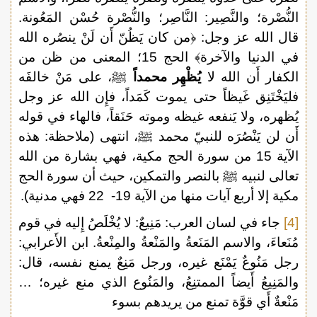
النُّصْرة؛ والنَّصِير: النَّاصِر؛ والنُّصْرة حُسْن المَعُونة.
قال الله عز وجل: ﴿من كان يَظُنّ أَن لَنْ ينصُره الله
في الدنيا والآخرة﴾ الحج 15؛ المعنى من ظن من
الكفار أَن الله لا
يُظْهِر محمداً
ﷺ، على مَنْ خالفَه
فليَخْتَنِق غَيظاً حتى يموت كَمَداً، فإِن الله عز وجل
يُظهره، ولا يَنفعه غيظه وموته حَنَقاً، فالهاء في قوله
أَن لن يَنْصُرَه للنبيّ محمد ﷺ، انتهى (ملاحظة: هذه
الآية 15 من سورة الحج مكية، فهي بشارة من الله
تعالى لنبيه ﷺ بالنصر والتمكين، حيث أن سورة الحج
مكية إلا أربع آيات منها من الآية 19- 22 فهي مدنية).
[4]
جاء في لسان العرب: مَنِيعٌ: لا يُخْلَصُ إِليه في قوم
مُنَعاءَ، والاسم المَنَعةُ والمَنْعةُ والمِنْعةُ. ابن الأَعرابي:
رجل مَنُوعٌ يَمْنَع غيره، ورجل مَنِعٌ يمنع نفسه، قال:
والمَنِيعُ أَيضاً الممتنِعُ، والمَنُوع الذي منع غيره؛ …
مَنْعةٌ أَي قوَّة تمنع من يريدهم بسوء