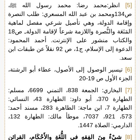
[5]
انظر:محمد رضا: محمد رسول الله ﷺ،
ص134ومحمد بن عبد الله المسعري: طلب النصرة
وإقامة الدولة، وهي تأصيل شرعي مفصل لماهية
المَنَعَة والنُّصرة واللازمة شرعاً لإقامة الدولةـ ص18
والكتاب منشور على الإنترنت. أحمد المحمود:
الدعوة إلى الإسلام، ج1، ص 92 نقلاً عن طبقات ابن
سعد.
[6]
تيسير الوصول إلى الأصول، عطاء أبو الرشتة،
الجزء الأول ص 19-20
[7]
البخاري: الجمعة 838، التمني 6699، مسلم:
الطهارة 370، أبو داود: الطهارة 43، النسائي:
الطهارة 7، ابن ماجة: الطاهرة 283، مسند أحمد:
573، 921، 7037، موطأ مالك: الطهارة 132،
الدارمي: الصلاة 1447.
[8]
شيْءٌ مِنَ الفِقهِ في اللُّغَةِ والأَحْكَامِ، القرائن