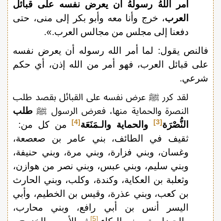
أمر اللهُ رسولَهُ أن يعرض نفسه على قبائل
العرب
، خرج وأنا معه وأبو بكر إلى منى، حتى
دفعنا إلى مجلس من مجالس العرب.».
فالنص يقول: لما أمر الله رسوله أن يعرض نفسه
على قبائل العرب، فهو أمر من الله إذن، أي حكم
شرعي.
لقد كرر ﷺ عرض نفسه على القبائل بقصد طلب
النصرة والحماية منها، فعرض الرسول ﷺ
طلب
[4]
[3]
النُّصْرَة
والحماية والـمَنَعَة
من كل من:
ثقيف في الطائف، بني عامر بن صعصعة،
وغسان، وبني فزارة، وبني مرة، وبني حنيفة،
وبني سليم، وبني عبس، وبني نصر من هوازن،
وثعلبة بن العكاية، وكندة، وكلب، وبني الحارث
بن كعب، وبني عذرة، وقيس بن الخطيم، وأبي
اليسر أنس بن أبي رافع، وبني محارب،
[5]