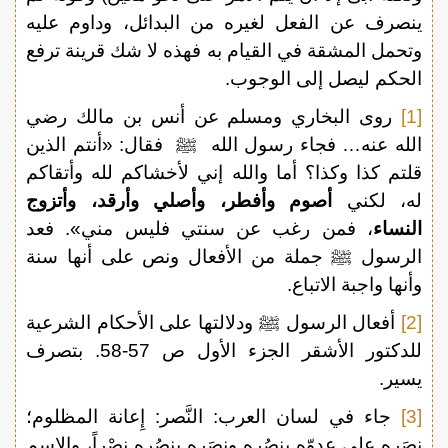
ينصرف عن الفعل لغيره من البدائل، وداوم عليه
وتحمل المشقة في القيام به فهذه لا شك قرينة ترفع
الحكم ليصل إلى الوجوب.
[1]
روى البخاري ومسلم عن أنس بن مالك رضي
الله عنه… فجاء رسول الله ﷺ فقال: «أنتم الذين
قلتم كذا وكذا؟ أما والله إني لأخشاكم لله وأتقاكم
له، لكني
أصوم وأفطر، وأصلي وأرقد، وأتزوج
النساء
، فمن رغب عن سنتي فليس مني». فعد
الرسول ﷺ جملة من الأفعال ونص على أنها سنة
وأنها واجبة الاتباع.
[2]
أفعال الرسول ﷺ ودلالتها على الأحكام الشرعية
للدكتور الأشقر الجزء الأول ص 57-58. بتصرف
يسير.
[3]
جاء في لسان العرب: النَّصر: إِعانة المظلوم؛
نصَره على عدوّه ينصُره ونصَره ينصُره نصْراً، والاسم