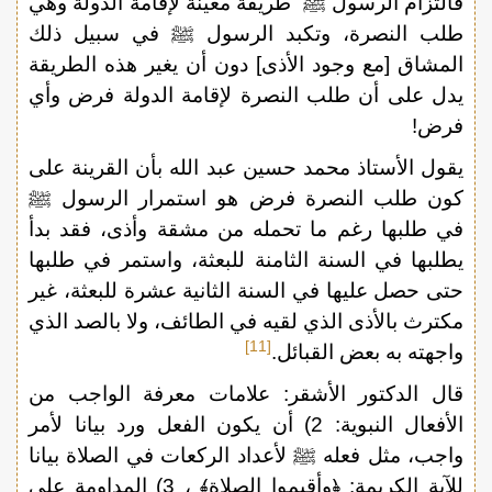
فالتزام الرسول ﷺ طريقة معينة لإقامة الدولة وهي
طلب النصرة، وتكبد الرسول ﷺ في سبيل ذلك
المشاق [مع وجود الأذى] دون أن يغير هذه الطريقة
يدل على أن طلب النصرة لإقامة الدولة فرض وأي
فرض!
يقول الأستاذ محمد حسين عبد الله بأن القرينة على
كون طلب النصرة فرض هو استمرار الرسول ﷺ
في طلبها رغم ما تحمله من مشقة وأذى، فقد بدأ
يطلبها في السنة الثامنة للبعثة، واستمر في طلبها
حتى حصل عليها في السنة الثانية عشرة للبعثة، غير
مكترث بالأذى الذي لقيه في الطائف، ولا بالصد الذي
[11]
واجهته به بعض القبائل.
قال الدكتور الأشقر: علامات معرفة الواجب من
الأفعال النبوية: 2) أن يكون الفعل ورد بيانا لأمر
واجب، مثل فعله ﷺ لأعداد الركعات في الصلاة بيانا
للآية الكريمة: ﴿وأقيموا الصلاة﴾ ، 3) المداومة على