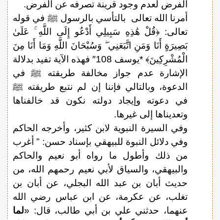
الفرض لعدم وجود قرينة تصرفه عن الفرض.
أمرنا الله تعالى بالتأسي بالرسول ﷺ في قوله
تعالى: ﴿قُلْ هَٰذِهِ سَبِيلِي أَدْعُو إِلَى اللَّهِ ۚ عَلَىٰ
بَصِيرَةٍ أَنَا وَمَنِ اتَّبَعَنِي ۖ وَسُبْحَانَ اللَّهِ وَمَا أَنَا مِنَ
الْمُشْرِكِينَ﴾ *يوسف 108″ فهذه الآية تفيد بدلالة
الإشارة عدم جواز مخالفة طريقته ﷺ في
الدعوة، وبالتالي فإننا إن لم نتبع طريقته ﷺ
في دعوته وإيجاد دولته نكون قد خالفناها
وتعديناها إلى غيرها.
وفي السيرة النبوية لابن كثير، وأخرجه الحاكم
وفي دلائل النبوة للبيهقي بإسناد حسن: ” أغرب
من ذلك وأطول ما رواه أبو نعيم والحاكم
والبيهقي، والسياق لأبي نعيم رحمهم الله، من
حديث أبان بن عبد الله البجلي، عن أبان بن
تغلب، عن عكرمة، عن ابن عباس رضي الله
عنهما، حدثني علي بن أبي طالب، قال: «
لما