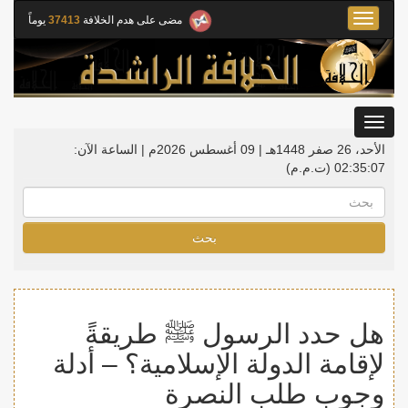
Toggle
مضى على هدم الخلافة
37413
يوماً
navigation
Toggle
gation
الأحد، 26 صفر 1448هـ | 09 أغسطس 2026م |
الساعة الآن:
02:35:08
(ت.م.م)
بحث
هل حدد الرسول ﷺ طريقةً
لإقامة الدولة الإسلامية؟ – أدلة
وجوب طلب النصرة