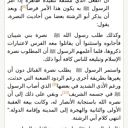
أن الفعل الذي مشقة تنفيذه ظاهرة إذا أمر
[8]
الرسول ﷺ به يكون هذا الأمر فرضاً
]. وبعد
أن يذكر أبو الرشتة بعضا من أحاديث النصرة،
يقول:
وكذلك طلب رسول الله ﷺ نصرة بني شيبان
فأجابوه واستثنوا أن يقاتلوا معه الفرس لاعتبارات
ذكروها، فلما أعلمهم الرسول ﷺ أن المطلوب نصرة
الإسلام وتبليغه للناس كافة أبوا ذلك.
واستمر الرسول ﷺ يطلب نصرة القبائل دون أن
يغيرها بطريقة أخرى رغم الردود الصعبة التي حدثت،
[9]
ورغم الأذى الشديد في بعضها
الذي أصاب الرسول
[10]
ﷺ في جسمه الشريف
، وبقي على ذلك إلى أن
نصره الله باستجابة الأنصار له، وكانت بيعة العقبة
الأولى والثانية والهجرة إلى المدينة وإقامة الدولة.”
انتهى كلام أبي الرشتة.