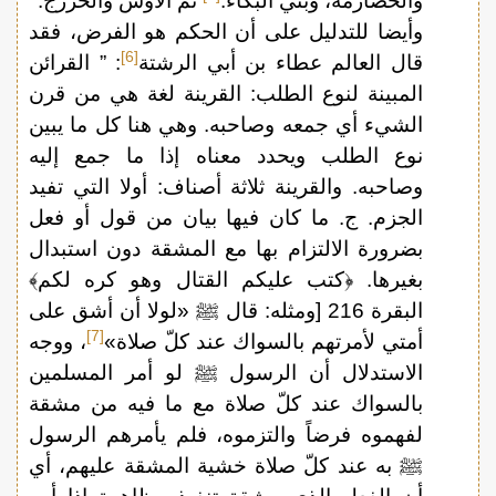
والحضارمة، وبني البكاء.
ثم الأوس والخزرج.
وأيضا للتدليل على أن الحكم هو الفرض، فقد
[6]
قال العالم عطاء بن أبي الرشتة
: ” القرائن
المبينة لنوع الطلب: القرينة لغة هي من قرن
الشيء أي جمعه وصاحبه. وهي هنا كل ما يبين
نوع الطلب ويحدد معناه إذا ما جمع إليه
وصاحبه. والقرينة ثلاثة أصناف: أولا التي تفيد
الجزم. ج. ما كان فيها بيان من قول أو فعل
بضرورة الالتزام بها مع المشقة دون استبدال
بغيرها. ﴿كتب عليكم القتال وهو كره لكم﴾
البقرة 216 [ومثله: قال ﷺ «لولا أن أشق على
[7]
أمتي لأمرتهم بالسواك عند كلّ صلاة»
، ووجه
الاستدلال أن الرسول ﷺ لو أمر المسلمين
بالسواك عند كلّ صلاة مع ما فيه من مشقة
لفهموه فرضاً والتزموه، فلم يأمرهم الرسول
ﷺ به عند كلّ صلاة خشية المشقة عليهم، أي