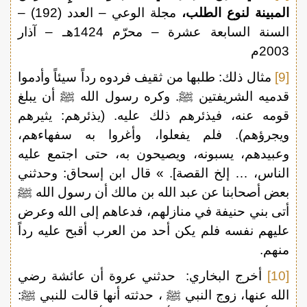
المبينة لنوع الطلب،
مجلة الوعي – العدد (192) –
السنة السابعة عشرة – محرّم 1424هـ – آذار
2003م
[9]
مثال ذلك: طلبها من ثقيف فردوه رداً سيئاً وأدموا
قدميه الشريفتين ﷺ. وكره رسول الله ﷺ أن يبلغ
قومه عنه، فيذئرهم ذلك عليه. (يذئرهم: يثيرهم
ويجرؤهم). فلم يفعلوا، وأغروا به سفهاءهم،
وعبيدهم، يسبونه، ويصيحون به، حتى اجتمع عليه
الناس، … إلخ القصة]. » قال ابن إسحاق: وحدثني
بعض أصحابنا عن عبد الله بن مالك أن رسول الله ﷺ
أتى بني حنيفة في منازلهم، فدعاهم إلى الله وعرض
عليهم نفسه فلم يكن أحد من العرب أقبح عليه رداً
منهم.
[10]
أخرج البخاري: حدثني عروة أن عائشة رضي
الله عنها، زوج النبي ﷺ ، حدثته أنها قالت للنبي ﷺ: