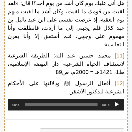
هل أتى عليك يوم كان أشد من يوم أحد؟! قال: «لقد
لقيت من قومك ما لقيت، وكان أشد ما لقيت منهم
يوم العقبة، إذ عرضت نفسي على ابن عبد ياليل بن
عبد كلال فلم يجبني إلى ما أردت، فانطلقت وأنا
مهموم على وجهي، فلم أستفق إلا وأنا بقرن
الثعالب»
[11]
محمد حسين عبد الله: الطريقة الشرعية
لاستئناف الحياة الشرعية، دار النهضة الإسلامية،
ط1، 1421هـ = 2000م، ص89
[12]
أفعال الرسول ﷺ ودلالتها على الأحكام
الشرعية للدكتور الأشقر.
مشغل
00:00
00:00
الصوت