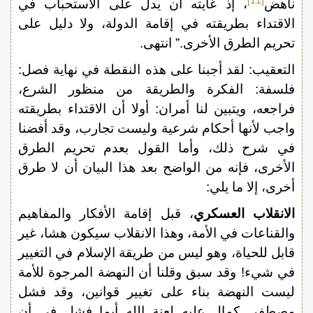
[11]
ناهض
، إذ غايته أن يدل على الاستحباب في
الاقتداء بطريقته في إقامة الدولة، ولا دليل على
تحريم الطرق الأخرى.” انتهى.
التعقيب: لقد أجبنا على هذه النقطة في نهاية فصل:
فلسفة: الفكرة والطريقة من منظور الشرع،
فراجعه، ويتبين لنا أمران: أولا أن الاقتداء بطريقته
واجب لأنها أحكام شرعية وليست تجارب، وقد أفضنا
في شرح ذلك، وأما القول بعدم تحريم الطرق
الأخرى، فإنه من الواضح بعد هذا البيان أن لا طرق
أخرى، إلا ما يلي:
الانقلاب العسكري
، قبل إقامة الأفكار والمفاهيم
والقناعات في الأمة، وهذا الانقلاب سيكون هشا، غير
قابل للحياة، وهو ليس من طريقة الإسلام في التغيير
في شيء! وقد سبق وقلنا أن النهضة المرجوة للأمة
ليست النهضة بناء على تغيير قوانين، وقد فشل
مصطفى كمال عليه لعنة الله أيما فشل في أن