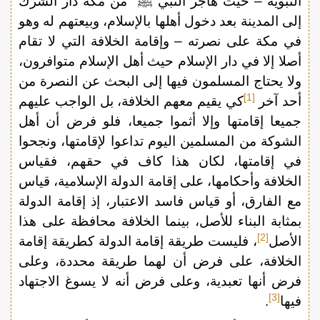
النبوية – حيث هاجر النبي ﷺ من مكة دار الشرك
إلى المدينة بعد دخول أهلها بالإسلام، وبيعتهم له وهو
في مكة على نصرته – وإقامة الخلافة التي لا تقام
أصلا إلا في دار الإسلام حيث أهل الإسلام متوافرون،
ولا يحتاج المسلمون فيها إلى البحث عن النصرة من
[1]
أحد آخر
كي يقيم معهم الخلافة، بل الواجب عليهم
جميعا إقامتها وإلا أثموا جميعا، فلو فرض أن أهل
الشوكة من المسلمين اليوم تداعوا لإقامتها، ونجحوا
في إقامتها، لكان هذا كاف في حقهم، فقياس
الخلافة وأحكامها، على إقامة الدولة الإسلامية، قياس
مع الفارق، أو قياس فاسد الاعتبار، إذ إقامة الدولة
بمثابة البناء للأصل، بينما الخلافة محافظة على هذا
[2]
الأصل
، فليست طريقة إقامة الدولة كطريقة إقامة
الخلافة، على فرض أن لهما طريقة محددة، وعلى
فرض أنها تعبدية، وعلى فرض أنه لا يسوغ الاجتهاد
[3]
فيها
.