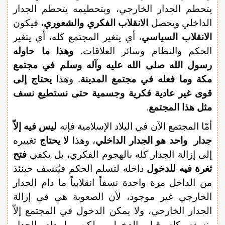
يتحطم الجدار الخارجي، وبتحطيمه يتحطم الجدار
الداخلي ويحصل
الانقلاب الفكري والشعوري
، فيكون
الانقلاب السياسي
، أي يتغير المجتمع كله، أي يتغير
الحكم والنظام وسائر العلاقات.
وهذا ما حاوله
رسول الله صلى الله عليه وآله وسلم في مجتمع
مكة وما فعله في مجتمع المدينة
. وهذا
يحتاج إلى
قوى غير عادية فكرية وجسمية حتى نستطيع نسف
مثل هذا المجتمع
.
أمّا المجتمع الآن في البلاد الإسلامية فإنه
ليس فيه إلاّ
جدار واحد هو الجدار الداخلي
، وهذا
لا يحتاج
تغييره
إلى إزالة الجدار كله بالهجوم الفكري، بل يكفي
فتح
ثغرة فيه للدخول
داخله لتسلم الحكم فيُنسف حينئذ
من الداخل مرة واحدة نسفاً انقلابياً ما دام الجدار
الخارجي غير موجود، لأن الصعوبة هي في إزالة
الجدار الخارجي، ولا يمكن الدخول في المجتمع إلاّ
بنسفه كله قبل الدخول. ولكن ما دام الجدار