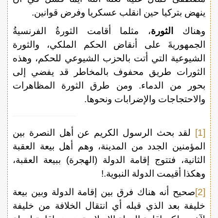
ينهض بتركيا حين انقلب عسكريا وفرض قوانين.
وهناك
الثورة
، مثلما أقامت الثورةُ الفرنسيةُ
الجمهوريةَ على أنقاض الحكم الملكي، والثورة
الشيوعية التي أتت بالحزب الشيوعي للحكم، وهذه
الثورات طريق محفوف بالمخاطر قد يفضي إلى
بحور من الدماء. ومن طرق الثورة المظاهرات
والاحتجاجات والإضرابات ونحوها.
[1]
لقد بحث الرسول الكريم عن أهل النصرة بين
المؤمنين الجدد من المدينة، وهم أهل بيعة العقبة
الثانية، فتتوج إقامة الدولة (الهجرة) ببيعة العقبة،
وهكذا أقيمت الدولة النبوية.!
[2]
صحيح أنه هناك فرق بين إقامة الدولة وبين بيعة
خليفة بعد الذي قبله أي انتقال الخلافة من خليفة