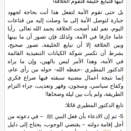
أبيها فتبايع خليفة فتقوم الخلافة!
بل حتى تقوم الأمة لتفعل هذا أنت بحاجة لجهود
جبارة لتوصل الأمة إلى ما وصلت إليه من قناعات
اليوم، نعم لقد أضحت الخلافة بحمد الله تعالى رأيا
عاما جارفا في الأمة، ولذلك فإن تصور أن ما بينها
وبين الخلافة إلا أن تبايع الخليفة، تصور صحيح،
بشرط أن تكسر شوكة الكيانات التنفيذية القائمة
في الأمة، وهذا الأمر ليس بالهين، وإن ما يراه
الدكتور المطيري -حفظه الله- حوله من رأي عام،
إنما نتيجة أعمال مضنية سبقته فيها صراع فكري
وكفاح سياسي، وسجون، وقهر وتعذيب، جراء التزام
الطريقة، ولم يأت بين ليلة وضحاها!
تابع الدكتور المطيري قائلا:
5- ثم إن الادعاء بأن فعل النبي ﷺ – في دعوته من
أجل إقامة دولته – يقتضي الوجوب، يحتاج إلى دليل