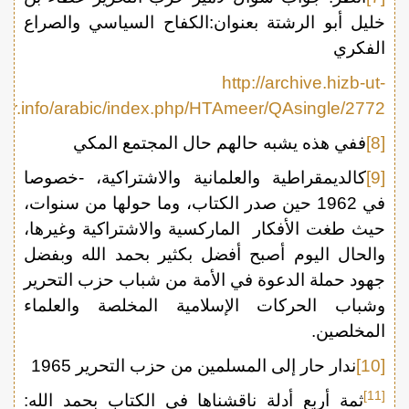
خليل أبو الرشتة بعنوان:الكفاح السياسي والصراع
الفكري
http://archive.hizb-ut-
hrir.info/arabic/index.php/HTAmeer/QAsingle/2772/
[8]
ففي هذه يشبه حالهم حال المجتمع المكي
[9]
كالديمقراطية والعلمانية والاشتراكية، -خصوصا
في 1962 حين صدر الكتاب، وما حولها من سنوات،
حيث طغت الأفكار الماركسية والاشتراكية وغيرها،
والحال اليوم أصبح أفضل بكثير بحمد الله وبفضل
جهود حملة الدعوة في الأمة من شباب حزب التحرير
وشباب الحركات الإسلامية المخلصة والعلماء
المخلصين.
[10]
ندار حار إلى المسلمين من حزب التحرير 1965
[11]
ثمة أربع أدلة ناقشناها في الكتاب بحمد الله: