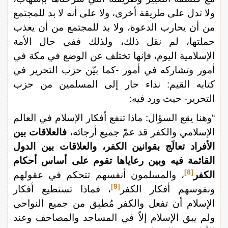
ولا تدل على طريقة أخرى، ولا على أنه لا بد للمجتمع
من أن يحارب الدعوة، ولا بد للمجتمع من أن يعذب
حملتها، لم نقل ذلك، ولذلك ففي حال الأمة
الإسلامية اليوم، فإنها تختلف عن الوضع في مكة في
أمور وتشاركه في أمور -كما بيّن حزب التحرير في
كتابه القيم: نداء حار إلى المسلمين من حزب
التحرير- حيث ورد فيه:
“وهنا يقع السؤال: ماذا تنفع أفكار الإسلام في العالم
الإسلامي والكفر قد عمّ جميع أرجائه،
فالعلاقات بين
الأفراد تعالَج بقوانين الكفر، والعلاقات بين الدول
القائمة فيه وبين رعاياها تقوم على أساس أحكام
[8]
الكفر
، والمسلمون أنفسهم تتحكم في عقولهم
[9]
ونفوسهم أفكار الكفر
، فماذا تستطيع أفكار
الإسلام أن تفعل والكفر مُطبِق من جميع النواحي
ولم يبق الإسلام إلاّ في المساجد والمصاحف وعند