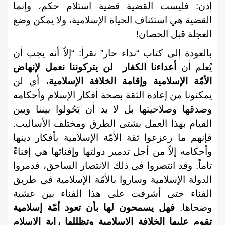
إذن: فليست القضية قضية استلام حكم، وإنما
القضية هي استئناف الحياة الإسلامية، ولا يمكن وضع
العجلة قبل الحصان!
بالعودة إلى كتاب “نداء حار” نقرأ: “إلاّ أنه يجب أن
يُعلم أن
أعداءنا الكفار لن يتركوننا نعمل لإنهاض
الأمّة الإسلامية وإقامة الخلافة الإسلامية
، أي لن
يمكنونا من إعادة الثقة بصحة أفكار الإسلام وأحكامه
وصدقها وصلاحيتها بل لا بد أن يَحُولوا بيننا وبين
القيام بهذا العمل بشتى الطرق ومختلف الأساليب.
فإنهم ما زعزعوا ثقة الأمّة الإسلامية بأفكار دينها
وأحكامه إلاّ من أجل تدمير دولتها وإفنائها هي إفناءً
تاماً. وقد انتصروا في ذلك الانتصار الساحق، فدمروا
الدولة الإسلامية وساروا بالأمّة الإسلامية في طريق
الفناء حتى أشرفت على هذا الفناء بين عشية
وضحاها.
فهل يسمحون لها بأن تعود أمّة إسلامية
تقوم عليها الخلافة الإسلامية وتظللها راية الإسلام