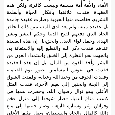
الأمة، والأُمة أُمة مسلمة وليست كافرة، ولكن هذه
العقيدة فقدت علاقتها بأفكار الحياة وأنظمة
التشريع، فغاضت منها الحيوية وصارت عقيدة جامدة
بل عقيدة ميتة، ولم يعد لدى المسلمين ذلك الحافز
الحاد الذي دفعهم لفتح الدنيا وحكم البشر ونشر
الهدى وحمل لواء العدل والحق،بل إن هذه العقيدة
عندهم فقدت ذكر الله والتطلع إليه والاستعانة به،
واتجهت نحو النظرة إلى الخلق واستمداد العون من
البشر وأخذ القوة من المال. بل إن هذه العقيدة
فقدت في نفوس المسلمين تصور يوم القيامة،
وفقدت الخوف من وعيد الله وعذابه، وفقدت الشوق
إلى الجنة والحنين إلى نعيم الآخرة، فقدت المثل
الأعلى وهو نوال رضوان الله، وحصرت همها في
كسب متاع الدنيا، فصار شوقها إلى منزل فخم
وفراش وثير وسيارة فارهة، وصار حنينها إلى متع
زائلة كالمال والجاه والسلطان، وصار مثلها الأعلى