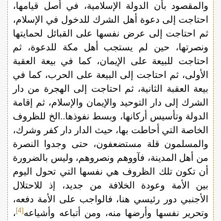
والمقصود بأن الدولة الإسلامية، في أصل قيامها،
احتاجت إلى دعوة أهل الشرك للدخول في الإسلام،
ثم احتاجت إلى عرض نفسها على القبائل لحمايتها
ونصرتها، حين لم يستجب أهل مكة للدعوة، ثم
احتاجت للبيعة على الإيمان، كما في بيعة العقبة
الأولى، ثم احتاجت إلى البيعة على الحرب، كما في
بيعة العقبة الثانية، ثم احتاجت إلى الهجرة من دار
الشرك إلى دار التوحيد والإيمان والإسلام، ثم إقامة
الدولة وتأسيس أركانها، وبسط نفوذها..الخ للظروف
الخاصة التي أحاطت بها، حيث الدار دار كفر وشرك،
والمسلمون قلة مستضعفون، حتى وجدوا النصرة
من أهل المدينة، فآووهم ونصروهم، وليس بالضرورة
أن تكون تلك الظروف هي نفسها التي تحول اليوم
بين الأمة وعودة الخلافة من جديد، إذ للاحتلال
الأجنبي دور رئيسي هنا، فالواجب على الأمة دفعه،
[4]
وتحرير نفسها وأرضها منه، ومن أتباعه وأشياعه
،