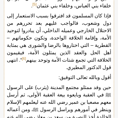
[5]
خلفاء بني العباس، وخلفاء بني عثمان
.
فإذا كان المسلمون قد افترقوا بسبب الاستعمار إلى
دول وشعوب، فالواجب عليهم بعد تحررهم من
الاحتلال الخارجي وعميله الداخلي، أن يبادروا لتوحيد
الأمة، وإقامة الخلافة الواحدة، وتكون حكوماتهم –
القطرية – التي اختاروها بالرضا والشورى هي بمثابة
أهل الحل والعقد الذين يمثلون الأمة، فيقيمون
[6]
الخلافة التي تجمع شتات الأمة وتوحد بينهم
“. انتهى
قول الدكتور المطيري.
أقول وبالله تعالى التوفيق:
حين وفد ممثلو مجتمع المدينة (يثرب) على الرسول
ﷺ في العقبة وبايعوه بيعة العقبة الأولى، ثم أرسل
معهم مصعبا بن عمير رضي الله عنه ليعلمهم الإسلام
وينظر في أمورهم ويراسل الرسول ﷺ، ومن أعماله
الخالدة أخذ النصرة من سعد بن معاذ رضي الله عنه