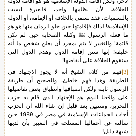
لآخر، ولكن إقامة الدولة الإسلامية هو هو إقامة لدولة
الخلافة، لأن نظامها واحد، فالعبرة ليست
بالتسميات، فقد تسمى بالخلافة أو الإمامة، أو الدولة
الإسلامية! لذلك فإقامتها حين خلو الزمان منها هو هو
ما فعله الرسول ﷺ وكتلة الصحابة حين لم تكن
قائمة! والتغيير لا يتم بمجرد أن يعلن شخص ما أنه
خليفة! إنها سنن إقامة الدول وهدم الدول التي
ستقوم الخلافة على أنقاضها!
[3]
فهم من كلام الشيخ أنه لا يجوز الاجتهاد في
الطريقة وهذا فهم خاطئ، والصحيح أن طريقة
الرسول ثابتة ولكن انطباقها وانطباق بعض تفاصيلها
على واقعنا اليوم هو الإجتهاد الذي قام به حزب
التحرير، وسنبين بعد قليل إن شاء الله أن الحزب
أجاب الجماعات الإسلامية في مصر في 1989 حين
سألته عن أعمالها المسلحة في التغيير بأن لديها
شبهة دليل!