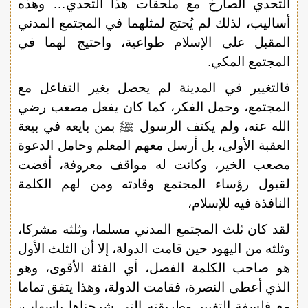
التحدي الصارخ مع ملحقات هذا التحدي… وهذه
أساليب، لذلك لم يُحتج لمثلهما في المجتمع المدني
المقبل على الإسلام طواعية، واحتيج لهما في
المجتمع المكي.
فالتغيير في المدينة لم يحصل بغير التفاعل مع
المجتمع، وحمل الفكر، كما كان يفعل مصعب رضي
الله عنه، ولم يكتف الرسول ﷺ بمن بايعه في بيعة
العقبة الأولى، بل أرسل معهم المعلم وحامل الدعوة
مصعب الخير، وكانت له مواقف معروفة، أفضت
لقبول رؤساء المجتمع وقادته ومن لهم الكلمة
النافذة فيه للإسلام،
لقد كان ثلث المجتمع المدني مسلما، وثلثه مشركا،
وثلثه من اليهود حين قامت الدولة، إلا أن الثلث الأول
هو صاحب الكلمة الفصل، أي الفئة الأقوى، وهو
الذي أعطى النصرة، فقامت الدولة، وهذا يتفق تماما
مع فلسفة التغيير وطريقته التي شرحناها بإسهاب،