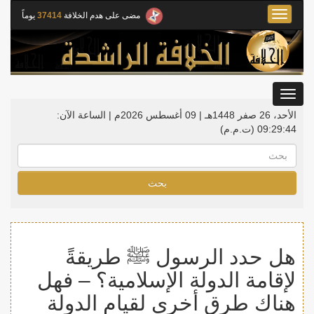
Toggle
مضى على هدم الخلافة
37414
يوماً
navigation
Toggle
gation
الأحد، 26 صفر 1448هـ | 09 أغسطس 2026م |
الساعة الآن:
09:29:45
(ت.م.م)
بحث
هل حدد الرسول ﷺ طريقةً
لإقامة الدولة الإسلامية؟ – فهل
هناك طرق أخرى لقيام الدولة