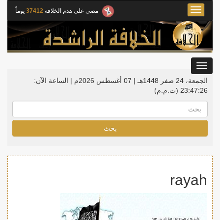
Toggle
مضى على هدم الخلافة
37412
يوماً
navigation
Toggle
gation
الجمعة، 24 صفر 1448هـ | 07 أغسطس 2026م |
الساعة الآن:
23:47:26
(ت.م.م)
بحث
rayah