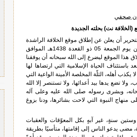
ان صحفي
(الخلافة نت) بحلته الجديدة
حرير أن يعلن عن إطلاق موقع الخلافة الراشدة
) بحلته الجديدة اعتبارا من يوم الجمعة 05 ذو القعدة 1438هـ الموافق
 إطلاق هذا الموقع ليضرع إلى الله سبحانه أن يوفقنا
عد باستئناف الحياة الإسلامية التي ارتضاها لها
ا يكذب أهله، الثلّة المخلصة الأمينة الواعية التي
ولا تضع يدها بيد أعدائها، ولا تستنصر إلا الله
انه، وبشرى رسوله صلى الله عليه وعلى آله
لى منهاج النبوة التي لاحت بشائرها، ودنا بزوغ
تين سنةٍ، غير آبهٍ بكل المعوّقات والعقبات
 مضى يدعو الناس إلى إقامتها، متأسيًا بطريقة