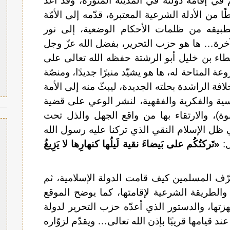
ي إقامة دولته في المدينة المنورة، وقد أعدّ
ًا من الأدلة الشرعية المعتبرة، قدّمه إلى الأمّة
طبيقه من ظلمات الأحكام الوضعية، إلى نور
لآخرة… ها هو حزب التحرير، بفضل الله عزّ وجل
عطاء بن خليل أبو الرشتة حفظه الله تعالى على
 المتاحة له، ها هو يشيّد منبرًا جديدًا، ومنصّة
فة الراشدة بحلته الجديدة، ليبثّ منه إلى الأمة
ياسية والفكرية والفقهية، لنشر الوعي على قضية
نبوة)، والارتقاء بها من واقع الجهل والذل تحت
في ظل الإسلام النقي الذي تركنا عليه رسول الله
ل:
«تَركتُكُم على بَيضاءَ نقية لَيلُها كنهارِها لا يَزِيغُ
عرّف المسلمين كيف قامت الدولة الإسلامية، ثم
الطريقة الشرعية لإقامتها، كما يوضح الموقع
هزتها، والدستور الذي أعدّه حزب التحرير لدولة
ند قيامها قريبًا بإذن الله تعالى… ويقدّم لزوّاره