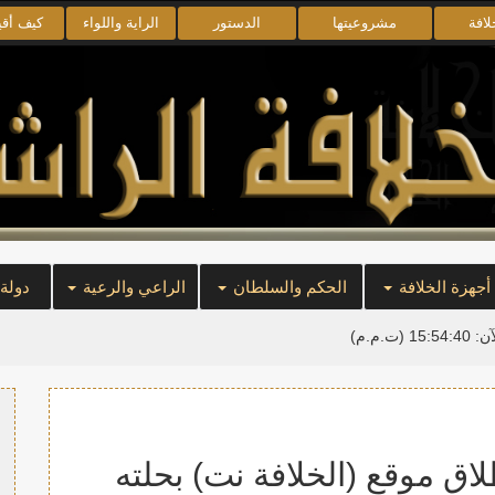
لافة
مشروعيتها
الدستور
الراية واللواء
كيف أق
أجهزة الخلافة
الحكم والسلطان
الراعي والرعية
دولة
آن:
15:54:41
(ت.م.م)
ق موقع (الخلافة نت) بحلته