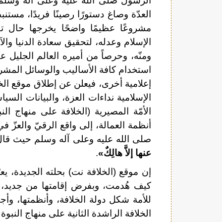
الرسول صلى الله عليه وعلى آله وسلم ف
العدّة وصاغ دستورًا رصينًا فريدًا، مستنبط
مشروعًا عظيمًا واضحًا يخرجها حال ت
الإسلام وعدله، لتحقيق سعادة الدنيا وا
ومنّه، وحرصاً من أميره العالم الجليل 
استخدام كافة الأساليب والوسائل المشروعة
إعلامية أخرى، فيعلن عن إطلاق موقع الخلا
الإسلامية نداءات العزة، والبيانات الس
الأمّة المصيرية (الخلافة على منهاج ال
أنظمة العمالة، إلى واقع الرقيّ والعزّ 
صلى الله عليه وعلى آله وسلم حيث قا
عنها إلاَّ هالِكٌ»
.
إن موقع (الخلافة نت) بحلته الجديدة، ي
كيف هُدمت، وبفرض إقامتها من جديد، و
للأمة شكل دولة الخلافة، وأنظمتها، وأج
الخلافة الراشدة الثانية على منهاج النبوة ع