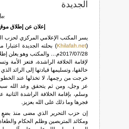
الجديدة
بي
إعلان عن
إطلاق موقع 
يسر المكتب الإعلامي المركزي لحزب الت
Khilafah.net
(
2017/07/28م… والمكتب وهو يعلن
لإقامة الخلافة الراشدة، فتعز الأمة وتس
خالقها، وتسليمها قيادتها إلى الرائد الذي ل
خرجت من رحِمها، لا تخذلها عند الخطوب، 
عز وجل، ومن ثم يتحقق وعد الله سبح
وسلم، بإقامة الخلافة الراشدة الثانية ع
فجرها وما ذلك على الله بعزيز.
إن حزب التحرير الذي مضى منذ بضعٍ وس
ومكائد المتربصين وظلم الحكام والطغاة،