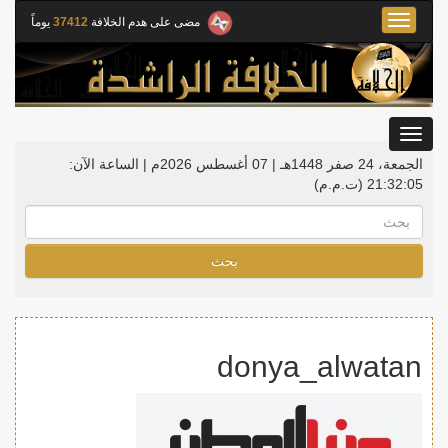
Toggle
مضى على هدم الخلافة
37412
يوماً
navigation
Toggle
gation
الجمعة، 24 صفر 1448هـ | 07 أغسطس 2026م |
الساعة الآن:
21:32:05
(ت.م.م)
بحث
donya_alwatan