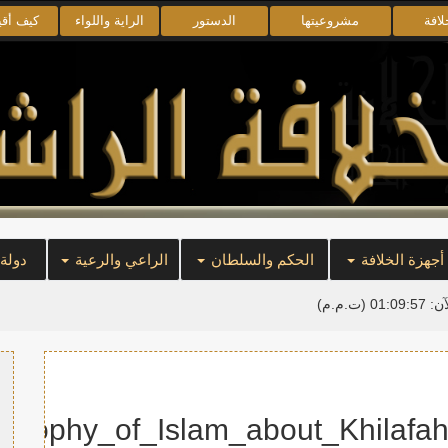
لافة
مشروعيتها
الدستور
الراية واللواء
كيف أق
أجهزة الخلافة
الحكم والسلطان
الراعي والرعية
دولة
آن:
01:09:57
(ت.م.م)