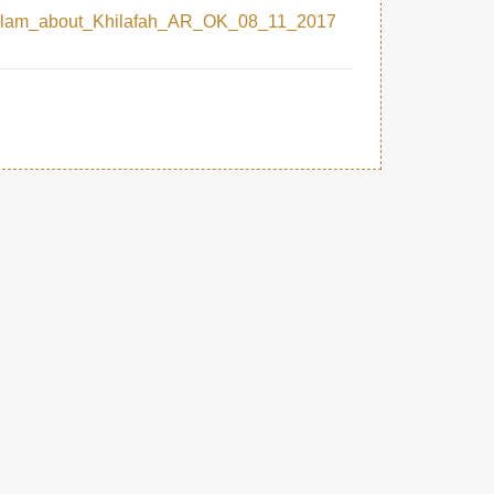
2017_11_08_Art_The_philosophy_of_Islam_about_Khilafah_AR_OK