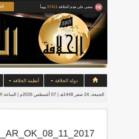
الخ
مضى على هدم الخلافة
37411
يوماً
دولة الخلافة
أنظمة الخلافة
الجمعة، 24 صفر 1448هـ | 07 أغسطس 2026م |
الساعة ال
2017_11_08_Art_The_philosophy_of_Islam_about_Khilafah_AR_OK