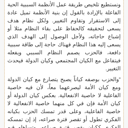
ونستطيع تلخيص طريقة عمل الأنظمة السببية الحية
الفاعلة بالإرادة بالقول إن بنية الأنظمة تميل عادة
إلى الاستقرار وتقاوم التغيير. ولكل نظام هدف
يسعى لتحقيقه كالحفاظ على بقاء النظام مثلا أو
إشباع حاجاته، ولأجل الوصول إلى الهدف الذي
يسعى إليه هذا النظام فهناك حاجة إلى طاقة سببية
دافعة، فالحزب يصمم النظام السببي ويفعله
فيتفاعل مع الكيان المجتمعي وكيان الدولة فيحدث
التغيير.
“والحزب بوصفه كياناً يصبح يتصارع مع كيان الدولة
ومع كيان الأمة ليصرعهما معاً، لأن فيه خاصية
الفاعلية لا خاصية الانفعالية. بعكس كيان الدولة أو
كيان الأمة فإن في كل منهما خاصية الانفعالية لا
خاصية الفاعلية، وعلى قدر تمسك الحزب بكيانه
الفكري تطول أو تقصر فترة صراعه، إذ إن تمسكه
الفكري ككيان يقصر فترة صراعه، وتساهله فيه