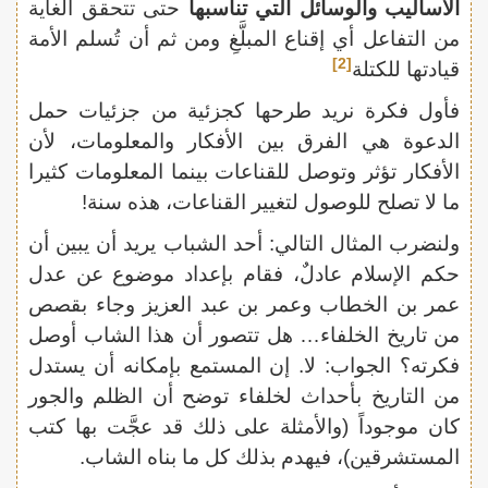
الأساليب والوسائل التي تناسبها
حتى تتحقق الغاية
من التفاعل أي إقناع المبلَّغِ ومن ثم أن تُسلم الأمة
[2]
قيادتها للكتلة
فأول فكرة نريد طرحها كجزئية من جزئيات حمل
الدعوة هي الفرق بين الأفكار والمعلومات، لأن
الأفكار تؤثر وتوصل للقناعات بينما المعلومات كثيرا
ما لا تصلح للوصول لتغيير القناعات، هذه سنة!
ولنضرب المثال التالي: أحد الشباب يريد أن يبين أن
حكم الإسلام عادلٌ، فقام بإعداد موضوع عن عدل
عمر بن الخطاب وعمر بن عبد العزيز وجاء بقصص
من تاريخ الخلفاء… هل تتصور أن هذا الشاب أوصل
فكرته؟ الجواب: لا. إن المستمع بإمكانه أن يستدل
من التاريخ بأحداث لخلفاء توضح أن الظلم والجور
كان موجوداً (والأمثلة على ذلك قد عجَّت بها كتب
المستشرقين)، فيهدم بذلك كل ما بناه الشاب.