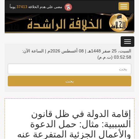
Toggle
مضى على هدم الخلافة
37413
يوماً
navigation
Toggle
gation
السبت، 25 صفر 1448هـ | 08 أغسطس 2026م |
الساعة الآن:
03:52:59
(ت.م.م)
بحث
إقامة الدولة في ظل قانون
السببية: مثال: حمل الدعوة
والأعمال الجزئية المتفرعة عنه