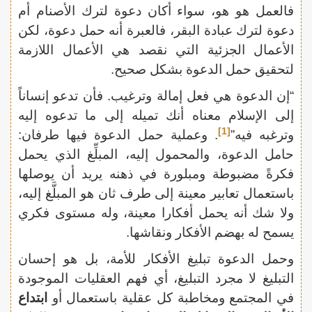
فالعمل هو هو، سواء أكان دعوة لترك الأصنام أم
دعوة لترك عبادة البقر، فالعبرة أنه حمل دعوة، لكن
الأعمال الجزئية التي نقصد هي الأعمال اللازمة
لتحقيق حمل الدعوة بشكل صحيح.
“إن الدعوة هي فعل إمالة وترغيب. فأن تدعو إنساناً
إلى الإسلام معناه أنك تميله إلى ما تدعوه إليه
[1]
وترغبه فيه”
. وعملية حمل الدعوة فيها طرفان:
حامل الدعوة، والمحمول إليه، المبلِّغ الذي يحمل
فكرةً مضبوطة ومبلورة في ذهنه يريد أن يوصلها
باستعمال تعابير معينة إلى طرف ثان هو المبلَّغ إليه،
ولا شك أنه يحمل أفكارا معينة، وله مستوى فكري
يسمح له بهضم الأفكار ونقاشها.
وحمل الدعوة تبليغ الأفكار للأمة، بل هو إحسان
التبليغ لا مجرد التبليغ، أي فهم العقليات الموجودة
في المجتمع ومخاطبة كل عقلية باستعمال أو
ابتداع