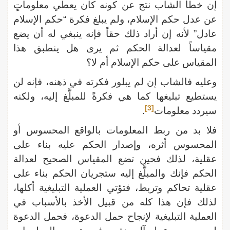
إن خطأ الشاب نتج عن كونه كان يعطي معلوماتٍ
عن عدل حكم الإسلام، ولم يبلغ فكرة “حكم الإسلام
عادل” لأنه إن أراد ذلك حقاً فإنه ينبغي له أن يضع
مقياساً لعدالة الحكم ثم يرى هل ينطبق هذا
المقياس على حكم الإسلام أم لا؟
وعليه فالشاب إن لم يبلور فكرته في ذهنه، فإنه لن
يستطيع تبليغها كما هي فكرةً للمبلَّغ إليه، ولكنه
[3]
سيردد معلومات
.
فلا بد من ربط المعلومات بالواقع المحسوس أو
المحسوس أثره، وإصدار الحكم عليه بناء على
عقلية، لذلك فحين تضع المقياس الصحيح لعدالة
الحكم فإنك والمبلَّغ إليه ستجريان الحكم بناء على
عقلية تحاكم وتربط، فتؤتي العملية التبليغية أكلها،
لذلك فإن هذا كله من قبيل الأخذ بالأسباب في
العملية التبليغية لإنجاح حمل الدعوة، فحمل الدعوة