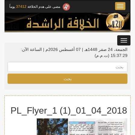
Toggle
مضى على هدم الخلافة
37412
يوماً
navigation
Toggle
gation
الجمعة، 24 صفر 1448هـ | 07 أغسطس 2026م |
الساعة الآن:
15:37:29
(ت.م.م)
بحث
2018_04_01_PL_Flyer_1 (1)