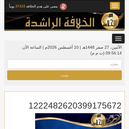
Toggle
مضى على هدم الخلافة
37415
يوماً
navigation
Toggle
gation
الأثنين، 27 صفر 1448هـ | 10 أغسطس 2026م |
الساعة الآن:
09:56:15
(ت.م.م)
بحث
1222482620399175672