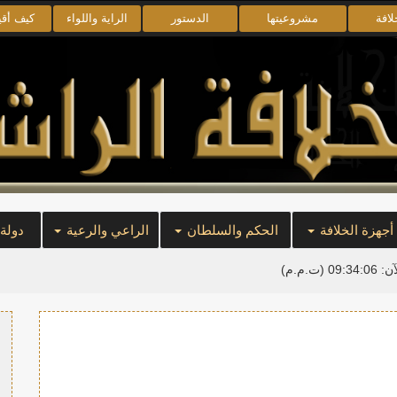
لافة
مشروعيتها
الدستور
الراية واللواء
كيف أق
أجهزة الخلافة
الحكم والسلطان
الراعي والرعية
دولة
آن:
09:34:07
(ت.م.م)