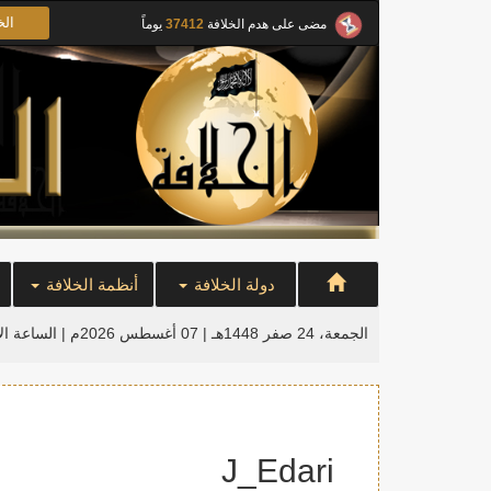
الخ
مضى على هدم الخلافة
37412
يوماً
دولة الخلافة
أنظمة الخلافة
الجمعة، 24 صفر 1448هـ | 07 أغسطس 2026م |
الساعة ال
J_Edari