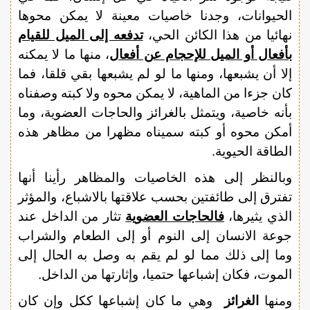
الحيوانات، وجدنا خاصيات معينة لا يمكن محوها
نهائيا من هذا الكائن الحي،
تدفعه إلى الميل للقيام
بأفعال أو الميل للإحجام عن أفعال
، منها ما لا يمكنه
إلا أن يشبعها، ومنها ما لو لم يشبعها بقي قلقا، فما
كان جزءا من الماهية، لا يمكن محوه ولا كبته وصفناه
بأنه خاصية، ويتمثل بالغرائز والحاجات العضوية، وما
أمكن محوه أو كبته سميناه مظهرا من مظاهر هذه
الطاقة الحيوية.
وبالنظر إلى هذه الخاصيات والمظاهر رأينا أنها
تفترق إلى طائفتين بحسب علاقتها بالاشباع، والمؤثر
الذي يثيرها،
فالحاجات العضوية
تثار من الداخل عند
جوعة الانسان إلى النوم أو إلى الطعام والشراب
وما إلى ذلك مما لو لم يقم به وصل به الحال إلى
الموت، فكان إشباعها حتميا، وإثارتها من الداخل.
ومنها
الغرائز
وهي ما كان إشباعها ككل وإن كان