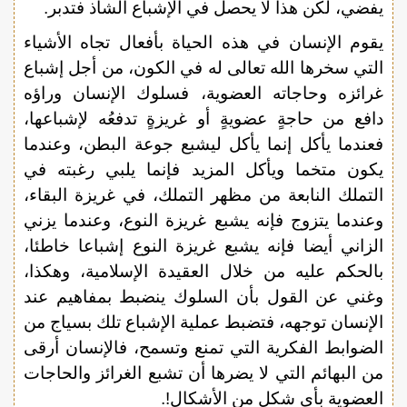
يفضي، لكن هذا لا يحصل في الإشباع الشاذ فتدبر.
يقوم الإنسان في هذه الحياة بأفعال تجاه الأشياء
التي سخرها الله تعالى له في الكون، من أجل إشباع
غرائزه وحاجاته العضوية، فسلوك الإنسان وراؤه
دافع من حاجةٍ عضويةٍ أو غريزةٍ تدفعُه لإشباعها،
فعندما يأكل إنما يأكل ليشبع جوعة البطن، وعندما
يكون متخما ويأكل المزيد فإنما يلبي رغبته في
التملك النابعة من مظهر التملك، في غريزة البقاء،
وعندما يتزوج فإنه يشبع غريزة النوع، وعندما يزني
الزاني أيضا فإنه يشبع غريزة النوع إشباعا خاطئا،
بالحكم عليه من خلال العقيدة الإسلامية، وهكذا،
وغني عن القول بأن السلوك ينضبط بمفاهيم عند
الإنسان توجهه، فتضبط عملية الإشباع تلك بسياج من
الضوابط الفكرية التي تمنع وتسمح، فالإنسان أرقى
من البهائم التي لا يضرها أن تشبع الغرائز والحاجات
العضوية بأي شكل من الأشكال!.