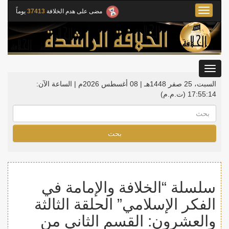
Toggle
مضى على هدم الخلافة
37413
يوماً
navigation
Toggle
gation
السبت، 25 صفر 1448هـ | 08 أغسطس 2026م |
الساعة الآن:
17:55:14
(ت.م.م)
بحث
سلسلة “الخلافة والإمامة في
الفكر الإسلامي” الحلقة الثالثة
والعشرون: القسم الثاني من