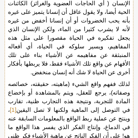
الإنسان ( أي الحاجات العضوية والغرائز) الكائنات
الحية أيضا، ولا يقول عاقل أن إنسانا يتميز على غيره
بأنه يحب الخضروات أو أن إنسانا أخفض من غيره
لأنه لا يشرب كثيرا من الماء، ولكن الإنسان الذي
يجعل تفكيره في الحياة مقصورا على مثل هذه
المفاهيم، ويسير سلوكه في الحياة، أي أفعاله
المنبثقة عن مفاهيمه عن الأشياء بناء على تلك
الأفهام عن واقع تلك الأشياء فقط، فلا يربطها بأفكار
أخرى عن الحياة لا شك أنه إنسان منخفض.
لذلك ففهم واقع الشيء (ماهيته، حقيقته، خصائصه
وصفاته)، يرجع للعقل، ويتم بالمشاهدة أو بإخضاع
المادة للتجربة، ونتيجة هذه التجارب ظنية، تقارب
في التوصل إلى الماهية ولكنها لا تصل اليقين
[1]
،
وينتج عن عملية ربط الواقع بالمعلومات السابقة عنه
في الدماغ، وإنتاج الفكر الذي يفسر هذا الواقع ما
هو! على أن الفكر الناتج عن ماهية الأشياء فكر ظني