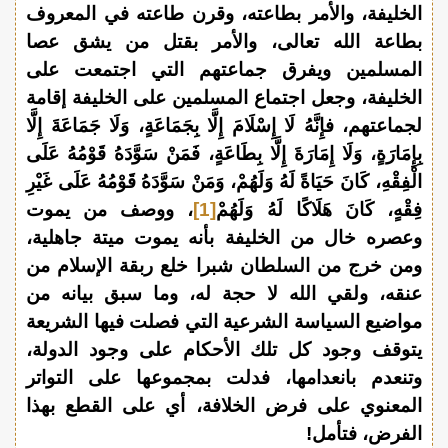
الخليفة، والأمر بطاعته، وقرن طاعته في المعروف
بطاعة الله تعالى، والأمر بقتل من يشق عصا
المسلمين ويفرق جماعتهم التي اجتمعت على
الخليفة، وجعل اجتماع المسلمين على الخليفة إقامة
لجماعتهم، فإِنَّهُ لَا إِسْلَامَ إِلَّا بِجَمَاعَةٍ، وَلَا جَمَاعَةَ إِلَّا
بِإِمَارَةٍ، وَلَا إِمَارَةَ إِلَّا بِطَاعَةٍ، فَمَنْ سَوَّدَهُ قَوْمُهُ عَلَى
الْفِقْهِ، كَانَ حَيَاةً لَهُ وَلَهُمْ، وَمَنْ سَوَّدَهُ قَوْمُهُ عَلَى غَيْرِ
فِقْهٍ، كَانَ هَلَاكًا لَهُ وَلَهُمْ
[1]
، ووصف من يموت
وعصره خال من الخليفة بأنه يموت ميتة جاهلية،
ومن خرج من السلطان شبرا خلع ربقة الإسلام من
عنقه، ولقي الله لا حجة له، وما سبق بيانه من
مواضيع السياسة الشرعية التي فصلت فيها الشريعة
يتوقف وجود كل تلك الأحكام على وجود الدولة،
وتنعدم بانعدامها، فدلت بمجموعها على التواتر
المعنوي على فرض الخلافة، أي على القطع بهذا
الفرض، فتأمل!