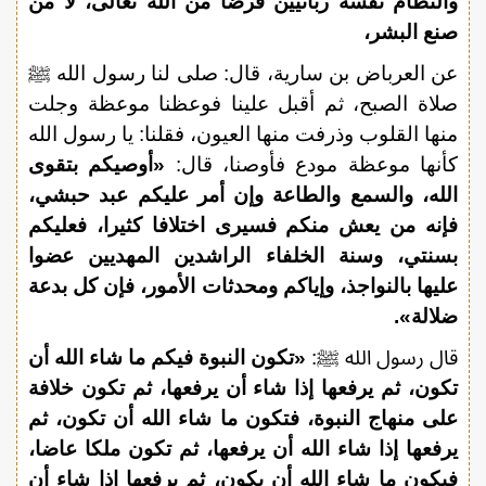
والنظام نفسه ربانيين فرضا من الله تعالى، لا من
صنع البشر
،
عن العرباض بن سارية، قال: صلى لنا رسول الله ﷺ
صلاة الصبح، ثم أقبل علينا فوعظنا موعظة وجلت
منها القلوب وذرفت منها العيون، فقلنا: يا رسول الله
كأنها موعظة مودع فأوصنا، قال:
«أوصيكم بتقوى
الله، والسمع والطاعة وإن أمر عليكم عبد حبشي،
فإنه من يعش منكم فسيرى اختلافا كثيرا، فعليكم
بسنتي، وسنة الخلفاء الراشدين المهديين عضوا
عليها بالنواجذ، وإياكم ومحدثات الأمور، فإن كل بدعة
ضلالة».
قال رسول الله ﷺ:
«تكون النبوة فيكم ما شاء الله أن
تكون، ثم يرفعها إذا شاء أن يرفعها، ثم تكون خلافة
على منهاج النبوة، فتكون ما شاء الله أن تكون، ثم
يرفعها إذا شاء الله أن يرفعها، ثم تكون ملكا عاضا،
فيكون ما شاء الله أن يكون، ثم يرفعها إذا شاء أن