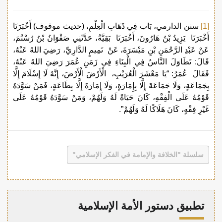
[1]
سنن الدارمي، بَاب فِي ذَهَابِ الْعِلْمِ، (حديث موقوف) أَخْبَرَنَا
أَخْبَرَنَا يَزِيدُ بْنُ هَارُونَ، أَخْبَرَنَا بَقِيَّةُ، حَدَّثَنِي صَفْوَانُ بْنُ رُسْتُمَ،
عَنْ عَبْدِ الرَّحْمَنِ بْنِ مَيْسَرَةَ، عَنْ تَمِيمٍ الدَّارِيِّ، رَضِيَ اللهُ عَنْهُ،
قَالَ: تَطَاوَلَ النَّاسُ فِي الْبِنَاءِ فِي زَمَنِ عُمَرَ رَضِيَ اللهُ عَنْهُ،
فَقَالَ عُمَرُ: “يَا مَعْشَرَ الْعُرَيْبِ، الْأَرْضَ الْأَرْضَ، إِنَّهُ لَا إِسْلَامَ إِلَّا
بِجَمَاعَةٍ، وَلَا جَمَاعَةَ إِلَّا بِإِمَارَةٍ، وَلَا إِمَارَةَ إِلَّا بِطَاعَةٍ، فَمَنْ سَوَّدَهُ
قَوْمُهُ عَلَى الْفِقْهِ، كَانَ حَيَاةً لَهُ وَلَهُمْ، وَمَنْ سَوَّدَهُ قَوْمُهُ عَلَى
غَيْرِ فِقْهٍ، كَانَ هَلَاكًا لَهُ وَلَهُمْ”.
سلسلة "الخلافة والإمامة في الفكر الإسلامي"
تطبيق دستور الأمة الإسلامية