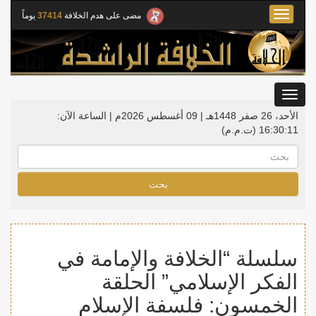
Toggle
مضى على هدم الخلافة
37414
يوماً
navigation
Toggle
gation
الأحد، 26 صفر 1448هـ | 09 أغسطس 2026م |
الساعة الآن:
16:30:11
(ت.م.م)
بحث
سلسلة “الخلافة والإمامة في
الفكر الإسلامي” الحلقة
الخمسون: فلسفة الإسلام