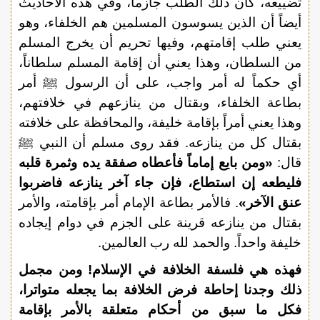
تضييعه، كان ذلك الطلب جازماً، وفي هذه الأحاديث
أيضاً أن الذين يسوسون المسلمين هم الخلفاء، وهو
يعني طلب إقامتهم، وفيها تحريم أن يخرج المسلم
من السلطان، وهذا يعني أن إقامة المسلم سلطاناً،
أي حكماً له أمر واجب، على أن الرسول ﷺ أمر
بطاعة الخلفاء، وبقتال من ينازعهم في خلافتهم،
وهذا يعني أمراً بإقامة خليفة، والمحافظة على خلافته
بقتال كل من ينازعه. فقد روى مسلم أن النبي ﷺ
قال:
«ومن بايع إماماً فأعطاه صفقة يده وثمرة قلبه
فليطعه إن استطاع، فإن جاء آخر ينازعه فاضربوا
عنق الآخر»
. فالأمر بطاعة الإمام أمر بإقامته، والأمر
بقتال من ينازعه قرينة على الجزم في دوام إيجاده
خليفة واحداً. والحمد لله رب العالمين.
فهذه هي فلسفة الخلافة في الإسلام! ومن مجمل
ذلك وجدنا إحاطة فرض الخلافة بما يجعله متواترا،
فكل ما سبق من أحكام متعلقة بالأمر بإقامة