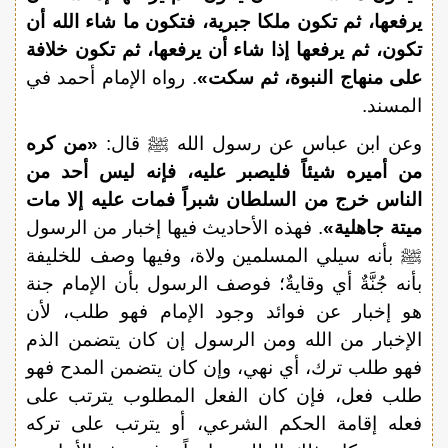
يرفعها، ثم تكون ملكا جبرية، فتكون ما شاء الله أن
تكون، ثم يرفعها إذا شاء أن يرفعها، ثم تكون خلافة
على منهاج النبوة، ثم سكت»
. رواه الإمام أحمد في
المسند.
وعن ابن عباس عن رسول الله ﷺ قال:
«من كره
من أميره شيئاً فليصبر عليه، فإنه ليس أحد من
الناس خرج من السلطان شبراً فمات عليه إلا مات
ميتة جاهلية»
. فهذه الأحاديث فيها إخبار من الرسول
ﷺ بأنه سيلي المسلمين ولاة، وفيها وصف للخليفة
بأنه جُنَّةٌ أي وقايةٌ؛ فوصف الرسول بأن الإمام جنة
هو إخبار عن فوائد وجود الإمام فهو طلب، لأن
الإخبار من الله ومن الرسول إن كان يتضمن الذم
فهو طلب ترك، أي نهي، وإن كان يتضمن المدح فهو
طلب فعل، فإن كان الفعل المطلوب يترتب على
فعله إقامة الحكم الشرعي، أو يترتب على تركه