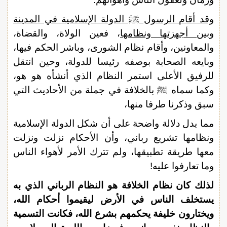
وقد أقام الرسول ﷺ الدولة الإسلامية في المدينة
وبين أجهزتها ونظامها
، فعين الولاة، والقضاة،
والمعاونين، وأقام نظام الشورى، وباشر الحكم فيها،
وبايعه الصحابة بوصفه رئيسا للدولة، وحين انتقل
للرفيق الأعلى استمر النظام الذي أنشأه هو هو،
وكما سماه ﷺ بالخلافة في جملة من الأحاديث التي
سبق وذكرنا طرفا منها،
مما يدل دلالة واضحة على أن شكل الدولة الإسلامية
ونظامها تشريع رباني، وأن الأحكام نزلت ونزلت
معها طريقة تطبيقها، ولم تترك الأمر لأهواء الناس
وما تعارفوا عليه!
لذلك كان نظام الخلافة هو النظام الرباني الذي به
يستخلف الناس في الأرض ليقيموا أحكام الله،
ويختارون خليفة يحكمهم بشرع الله، فكانت التسمية