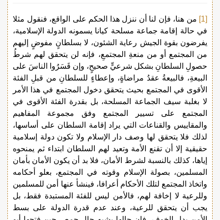
[1]
من هنا، فإن لنا أن ننزل هذا الحكم على الواقع، فنقول مثلا
في حالة إقامة جماعة مسلحة كيانا يسمونه الدولة الإسلامية،
يفرضون بقوة الجيش رعاية الشئون، لا بسلطانٍ مفوضٍ إليهم
من المجتمع أو من منعةِ المجتمعِ، فإنه لن يتحقق لهم شرطُ
حصولِ السلطانِ بشكل شرعيٍّ صحيحٍ، وإن قَسَرُوا الناسَ على
البيعةِ، فالبيعةُ عقدُ مراضاةٍ، وإعطاءٍ للسلطانِ من قبلِ الفئة
الأقوى في المجتمع بحيث يتحقق دخول المجتمع في هذا الأمر
لا بغلبة سيف الجماعة المسلحة، بل بقدرة الفئة الأقوى في
المجتمع على تسيير المجتمع وفق مجموعة المفاهيم
والمقاييس والقناعات التي يراد إقامة السلطان على أساسها،
لذلك فلا يتحقق لها وصف دار الإسلام ولا تكون دولة إسلامية
حقيقية إلا أن تقنع الأمة وتعيد لهم السلطان ابتداء ثم يمنحوه
إياها، كذلك بالنسبة لشرط الأمان، فلا بد أن يكون الأمان بأمان
المسلمين، بصولة الإسلام وقوته في المجتمع، بعلو أحكامه
واتخاذ المجتمع لتلك الأحكام أعرافا، فينشأ عنها أمن للمسلمين
وللرعية لا إخافة لهم، فالأمن ليس للفئة المستبدة فقط، بل
يجب أن يتحقق للرعية، وعند عدم قدرة الدولة على بسط
الأمن بدل الخوف، فإن حالها يشبه حال حمص حين فتحها أبو