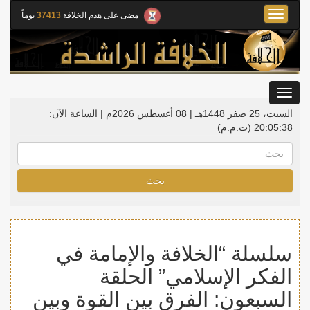
Toggle
مضى على هدم الخلافة
37413
يوماً
navigation
Toggle
gation
السبت، 25 صفر 1448هـ | 08 أغسطس 2026م |
الساعة الآن:
20:05:38
(ت.م.م)
بحث
سلسلة “الخلافة والإمامة في
الفكر الإسلامي” الحلقة
السبعون: الفرق بين القوة وبين