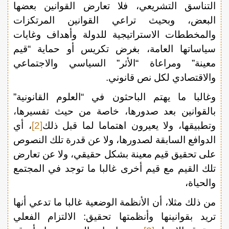
التناسق التشريعي، فلا تعارض القوانين بعضها
البعض، وبحيث تراعي القوانين المرتكزات
والمخططات الاستراتيجية للدولة وأهداف وغايات
سياساتها العامة، بغرض تكريس أو حماية “قيم
معينة” ومراعاة “الأثر” السياسي والاجتماعي
والاقتصادي لكل نص قانوني.
وغالبا ما يهتم الباحثون في “العلوم القانونية”
بالقوانين بعد صدورها، خاصة من حيث تفسيرها،
وتطبيقها، ولا يعيرون اهتماما لما قبل ذلك
[2]
، أي
الدوافع السابقة لصدورها، ولا عن قدرة تلك النصوص
على تحقيق قيم معينة بشكل حقيقي، ولا عن تعارض
تلك القيم مع قيم أخرى غالبا ما توجد في المجتمع
والحياة،
من ذلك مثلا، أن الأنظمة الوضعية غالبا ما تدعي أنها
تريد بقوانينها وأنظمتها تحقيق: الالتزام الفعلي