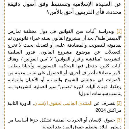
عن العقيدة الإسلامية وتستنبط وفق أصول دقيقة
محددة. فأي الفريقين أحق بالأمن؟
[1]
وبدراسة آليات سن القوانين في دول مختلفة تمارس
“الديمقراطية”، نجد أن مشروع القانون يسنه خبراء قانونيون ثم
يقدمونه للتصويت والمصادقة عليه، أو لتعديله بحيث لا تخرج
التعديلات عن موضوع مشروع القانون، فدور السلطة
التشريعية “مناقشة وإقرار القوانين” لا “سن القوانين”، وهناك
آليات كثيرة تتدخل فيها المحكمة الدستورية، وأحيانا يتطلب
الأمر مصادقة أطراف أخرى، أو الحصول على نسب معينة من
الأصوات في مجلسي الشيوخ والنواب، أو الأعيان والنواب،
وهكذا، فهناك آليات كثيرة “تضمن” سير العملية التشريعية بما
يناسب سياسات الدول!
[2]
بتصرف عن
المنتدى العالمي لحقوق الإنسان
، الدورة الثانية
مراكش 2014.
[3]
حقوق الإنسان أو الحريات المدنية تشكل جزءا أساسيا من
دستور البلاد، وتنظم حقوق الفرد ضد الدولة.