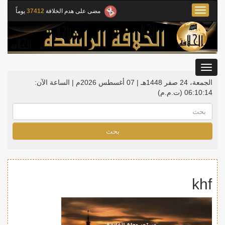
Toggle
مضى على هدم الخلافة
37412
يوماً
navigation
Toggle
gation
الجمعة، 24 صفر 1448هـ | 07 أغسطس 2026م |
الساعة الآن:
06:10:14
(ت.م.م)
بحث
khf