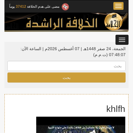
Toggle
مضى على هدم الخلافة
37412
يوماً
navigation
Toggle
gation
الجمعة، 24 صفر 1448هـ | 07 أغسطس 2026م |
الساعة الآن:
07:48:07
(ت.م.م)
بحث
khlfh