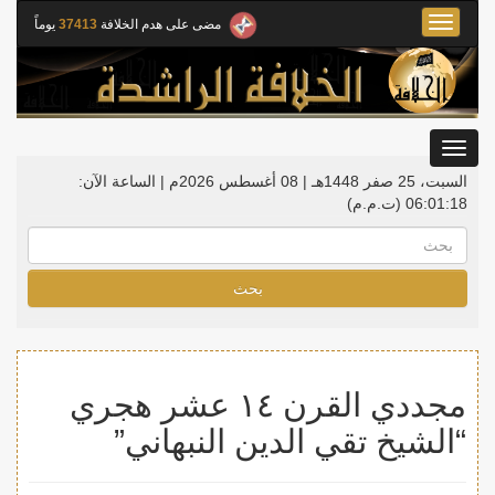
Toggle
مضى على هدم الخلافة
37413
يوماً
navigation
Toggle
gation
السبت، 25 صفر 1448هـ | 08 أغسطس 2026م |
الساعة الآن:
06:01:18
(ت.م.م)
بحث
مجددي القرن ١٤ عشر هجري
“الشيخ تقي الدين النبهاني”