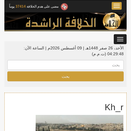
Toggle
مضى على هدم الخلافة
37414
يوماً
navigation
Toggle
gation
الأحد، 26 صفر 1448هـ | 09 أغسطس 2026م |
الساعة الآن:
04:29:49
(ت.م.م)
بحث
Kh_r