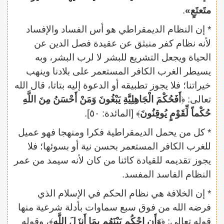
متَعتَعٍ»
.
* إن النظام الديمقراطي هو أس الفساد والإفساد
لأنه نظام كفر منبثق عن عقيدة فصل الدين عن
الحياة ويجعل التشريع للبشر لا لرب البشر، وبه
يسيطر الغرب الكافر المستعمر على بلادنا وينهب
خيراتنا؛ فلا يجوز تطبيقه أو الدعوة إليه بتاتا، قال الله
تعالى: ﴿
أَفَحُكْمَ الْجَاهِلِيَّةِ يَبْغُونَ وَمَنْ أَحْسَنُ مِنَ اللَّهِ
حُكْماً لِّقَوْمٍ يُوقِنُونَ
﴾ [المائدة: ٥٠].
* كل من يحمل الديمقراطية فكرا ومنهجا فهو عميل
للغرب الكافر المستعمر بحسن نية أو بسوئها؛ فلا
يجوز تقديمه للقيادة كائنا من كان لأنه سيمد من عمر
النظام الفاسد المفسد.
* إن الخلافة هي نظام الحكم في الإسلام الذي
فرضه الله من فوق سبع سماوات بأدلة شرعية منها
قوله تعالى: ﴿
وَأَنِ احْكُم بَيْنَهُم بِمَا أَنزَلَ اللَّه
﴾، وقوله