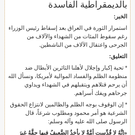
بالديمقراطية الفاسدة
الخبر:
استمرار الثورة في العراق بعد إسقاط رئيس الوزراء
رغم سقوط المئات من الشهداء والآلاف من
الجرحى واعتقال الآلاف من الناشطين.
التعليق:
* تحية إكبار وإجلال لأهلنا الثائرين الأبطال ضد
منظومة الظلم والفساد الموالية لأمريكا، ونسأل الله
أن يرحم قتلاهم ويتقبلهم في الشهداء ويداوي
جرحاهم ويفك أسراهم.
* إن الوقوف بوجه الظلم والظالمين لانتزاع الحقوق
الشرعية هو أمر محمود ومطلوب شرعاً، قال
الرسول صلى الله عليه وآله وسلم:
«إنَّهُ لا قُدِّست أمَّةٌ لا يأخذُ الضَّعيفُ فيها حقَّهُ غيرَ