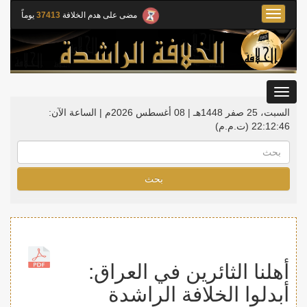
Toggle
مضى على هدم الخلافة
37413
يوماً
navigation
Toggle
gation
السبت، 25 صفر 1448هـ | 08 أغسطس 2026م |
الساعة الآن:
22:12:46
(ت.م.م)
بحث
أهلنا الثائرين في العراق:
أبدلوا الخلافة الراشدة