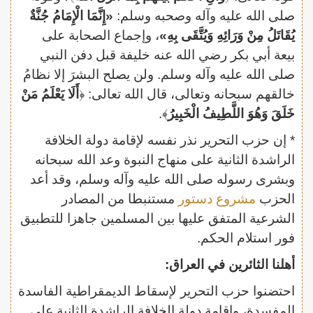
صلى الله عليه وآله وصحبه وسلم:
«إِنَّمَا الْإِمَامُ ‏‏جُنَّةٌ
‏‏يُقَاتَلُ مِنْ وَرَائِهِ وَيُتَّقَى بِهِ»
، وإجماع الصحابة على
بيعة أبي بكر رضي الله عنه خليفة قبل دفن النبي
صلى الله عليه وآله وسلم. ولن يصلح البشرَ إلا نظامُ
خالقهم سبحانه وتعالى، قال الله تعالى: ﴿
أَلَا يَعْلَمُ مَنْ
خَلَقَ وَهُوَ اللَّطِيفُ الْخَبِيرُ
﴾.
* إن حزب التحرير نذر نفسه لإقامة دولة الخلافة
الراشدة الثانية على منهاج النبوة وعد الله سبحانه
وبشرى رسوله صلى الله عليه وآله وسلم، وقد أعد
الحزب
مشروع دستور
مستنبطا من المصادر
الشرعية المتفق عليها بين المسلمين جاهزا للتطبيق
فور استلام الحكم.
أهلنا الثائرين في العراق:
احتضنوا حزب التحرير لإسقاط الديمقراطية الفاسدة
المفسدة، وإقامة دولة الخلافة الراشدة الثانية على