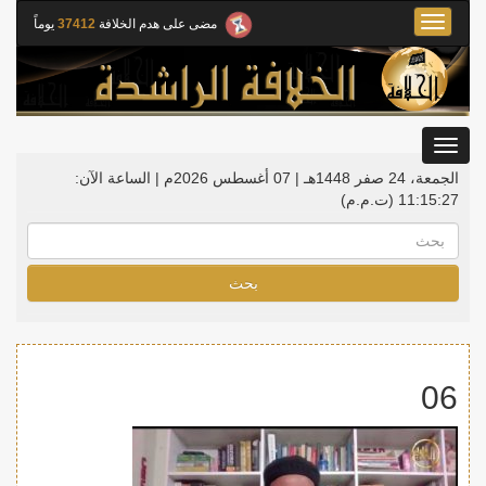
Toggle
مضى على هدم الخلافة
37412
يوماً
navigation
Toggle
gation
الجمعة، 24 صفر 1448هـ | 07 أغسطس 2026م |
الساعة الآن:
11:15:28
(ت.م.م)
بحث
06