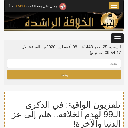
Toggle
مضى على هدم الخلافة
37413
يوماً
navigation
Toggle
gation
السبت، 25 صفر 1448هـ | 08 أغسطس 2026م |
الساعة الآن:
09:54:48
(ت.م.م)
بحث
تلفزيون الواقية: في الذكرى
الـ99 لهدم الخلافة.. هلم إلى عز
الدنيا والآخرة!