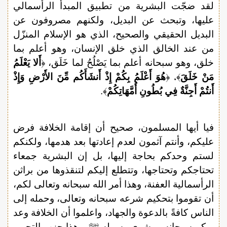
لقد ضجّت البشرية من تطبيق المبدأ الرأسمالي
عليها، وتبحث عن البديل، ولكنهم مصروفون عن
البديل الحقيقي والصحيح، الذي هو الإسلام المنزّل
من عند الخالق الذي خلق الإنسان، وهو أعلم بما
خلق، وهو سبحانه أعلم بما يَصْلُحُ لما خَلَق، ﴿
أَلا يَعْلَمُ
مَنْ خَلَقَ
﴾، ﴿
هُوَ أَعْلَمُ بِكُمْ إِذْ أَنشَأَكُم مِّنَ الأَرْضِ وَإِذْ
أَنتُمْ أَجِنَّةٌ فِي بُطُونِ أُمَّهَاتِكُمْ
﴾.
فيا أيها المسلمون، صحيح أن إقامة الخلافة فرض
عليكم، وأنتم آثمون لعدم إعادتها بعد هدمها، ولكنكم
لستم وحدكم بحاجة إليها، بل إن البشرية جمعاء
تحتاجكم وتحتاجها، وتتطلع إليكم لتنقذوها من براثن
الرأسمالية العفنة، وهذا أمر الله سبحانه وتعالى لكم،
أن تقوموا بتحكيم شرعه سبحانه وتعالى، وحمله إلى
الناس كافةً بالدعوة والجهاد، واعلموا أن الخلافة وعد
ربكم سبحانه، وبشرى رسوله ﷺ، وهذا حزب التحرير