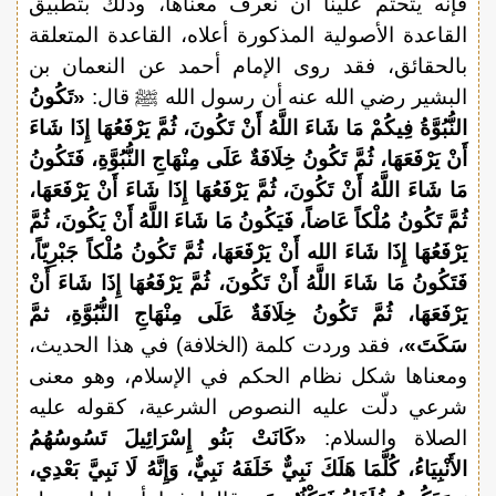
فإنه يتحتم علينا أن نعرف معناها، وذلك بتطبيق
القاعدة الأصولية المذكورة أعلاه، القاعدة المتعلقة
بالحقائق، فقد روى الإمام أحمد عن النعمان بن
البشير رضي الله عنه أن رسول الله ﷺ قال:
«تَكُونُ
النُّبُوَّةُ فِيكُمْ مَا شَاءَ اللَّهُ أَنْ تَكُونَ، ثُمَّ يَرْفَعُهَا إِذَا شَاءَ
أَنْ يَرْفَعَهَا، ثُمَّ تَكُونُ خِلَافَةٌ عَلَى مِنْهَاجِ النُّبُوَّةِ، فَتَكُونُ
مَا شَاءَ اللَّهُ أَنْ تَكُونَ، ثُمَّ يَرْفَعُهَا إِذَا شَاءَ أَنْ يَرْفَعَهَا،
ثُمَّ تَكُونُ مُلْكاً عَاضاً، فَيَكُونُ مَا شَاءَ اللَّهُ أَنْ يَكُونَ، ثُمَّ
يَرْفَعُهَا إِذَا شَاءَ الله أَنْ يَرْفَعَهَا، ثُمَّ تَكُونُ مُلْكاً جَبْرِيّاً،
فَتَكُونُ مَا شَاءَ اللَّهُ أَنْ تَكُونَ، ثُمَّ يَرْفَعُهَا إِذَا شَاءَ أَنْ
يَرْفَعَهَا، ثُمَّ تَكُونُ خِلَافَةٌ عَلَى مِنْهَاجِ النُّبُوَّةِ، ثمَّ
سَكَتَ»
، فقد وردت كلمة (الخلافة) في هذا الحديث،
ومعناها شكل نظام الحكم في الإسلام، وهو معنى
شرعي دلّت عليه النصوص الشرعية، كقوله عليه
الصلاة والسلام:
«كَانَتْ بَنُو إِسْرَائِيلَ تَسُوسُهُمُ
الأَنْبِيَاءُ، كُلَّمَا هَلَكَ نَبِيٌّ خَلَفَهُ نَبِيٌّ، وَإِنَّهُ لَا نَبِيَّ بَعْدِي،