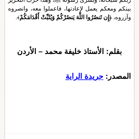
بينكم ومعكم يعمل لإعادتها، فاعملوا معه، وانصروه
وآزروه، ﴿
إِن تَنصُرُوا اللَّهَ يَنصُرْكُمْ وَيُثَبِّتْ أَقْدَامَكُمْ
﴾.
بقلم: الأستاذ خليفة محمد – الأردن
المصدر:
جريدة الراية