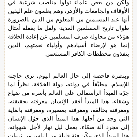
ولكن من بعض علماء تولوا مناصب شرعية في
الأوقاف والجامعات والأزهر، وهم يعلمون علم اليقين
أنها عند المسلمين من المعلوم من الدين بالضرورة
طوال تاريخ المسلمين المديد، ولعل ما يفعله أمثال
هؤلاء من محاولة صرف المسلمين عن إعادة الخلافة
إنما هو لإرضاء أسيادهم وأولياء نعمتهم، الذين
ينفذون مخططات الكافر المستعمر.
وبنظرة فاحصة إلى حال العالم اليوم، نرى حاجته
للإسلام، مطبَّقاً في دولته، دولة الخلافة، نظراً لما
جرّه المبدأ الرأسمالي على العالم بأسره من ضياع
وشقاء، هذا المبدأ أفقد الإنسان معرفته بحقيقته،
ومعرفته بخالقه، ومعرفته بمصيره، ومعرفته بالغاية
التي وجد من أجلها. هذا المبدأ الذي حوّل الإنسان
إلى مجرد آلة صمّاء، يعمل ليل نهار لأجل شهواته،
هذا المبدأ الذي مكّن فئة قليلة من الناس من ثروات