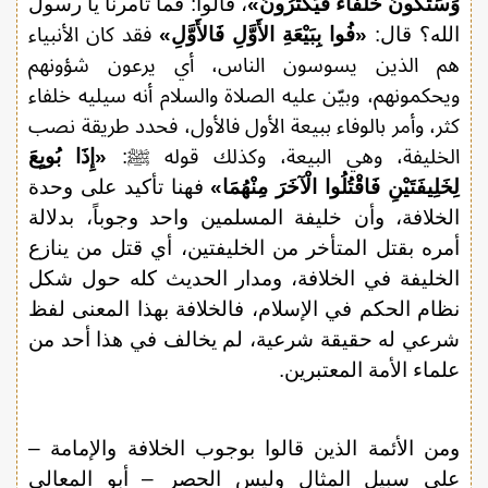
وَسَتَكُونُ خُلَفَاءُ فَيَكْثُرُونَ»
، قالوا: فما تأمرنا يا رسول
الله؟ قال:
«فُوا بِبَيْعَةِ الأَوَّلِ فَالأَوَّلِ»
فقد كان الأنبياء
هم الذين يسوسون الناس، أي يرعون شؤونهم
ويحكمونهم، وبيّن عليه الصلاة والسلام أنه سيليه خلفاء
كثر، وأمر بالوفاء ببيعة الأول فالأول، فحدد طريقة نصب
الخليفة، وهي البيعة، وكذلك قوله ﷺ:
«إِذَا بُويِعَ
لِخَلِيفَتَيْنِ فَاقْتُلُوا الْآخَرَ مِنْهُمَا»
فهنا تأكيد على وحدة
الخلافة، وأن خليفة المسلمين واحد وجوباً، بدلالة
أمره بقتل المتأخر من الخليفتين، أي قتل من ينازع
الخليفة في الخلافة، ومدار الحديث كله حول شكل
نظام الحكم في الإسلام، فالخلافة بهذا المعنى لفظ
شرعي له حقيقة شرعية، لم يخالف في هذا أحد من
علماء الأمة المعتبرين.
ومن الأئمة الذين قالوا بوجوب الخلافة والإمامة –
على سبيل المثال وليس الحصر – أبو المعالي