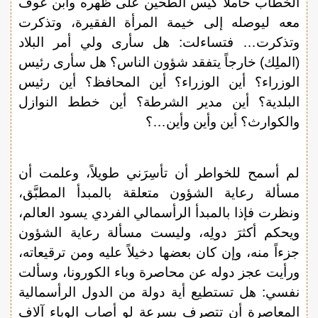
الخطاب حاملاً كيس الطحين على ظهره وابن عوف
معه ليوصله إلى خيمة المرأة الفقيرة، وتذكرت
وتذكرت… فتساءلت: هل سأرى ولي أمر البلاد
(الملِك) خارجاً يتفقد شؤون الناس؟ هل سأرى رئيس
الوزراء؟ أين الوزراء؟ أين المحافظ؟ أين رئيس
البلدية؟ أين مدير الشرطة؟ أين خطط النوازل
والكوارث؟ أين وأين وأين…؟
لم أسمح للخواطر أن تأسِرَني طويلاً، وعلمت أن
مسألة رعاية الشؤون متعلقة بالمبدأ المطبَّق،
ونظرت فإذا بالمبدأ الرأسمالي الفردي يسود العالم،
ويحكم أكثرَ دولِه، وليست مسألة رعاية الشؤون
جزءاً منه، وإن كان بعضها دخيلاً عليه ومن ترقيعاته،
ورأيت عجز دوله عن محاصرة وباء الكورونا، وسألت
نفسي: هل تستطيع أية دولة من الدول الرأسمالية
المعاصرة أن تتصرف بسرعة لو أصاب الوباء آلاف