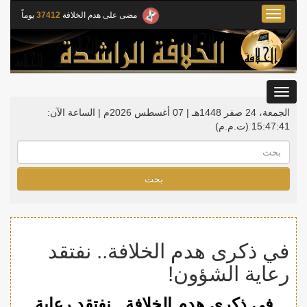
Toggle
مضى على هدم الخلافة
37412
يوماً
navigation
Toggle
gation
الجمعة، 24 صفر 1448هـ | 07 أغسطس 2026م |
الساعة الآن:
15:47:42
(ت.م.م)
بحث
في ذكرى هدم الخلافة.. نفتقد
رعاية الشؤون!
في ذكرى هدم الخلافة.. نفتقد رعاية