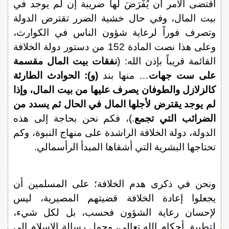
اقتضى الأمر أن يُفْرَضَ لها ضريبة إن لم يوجد في
بيت المال، وفي حال خشية الضرر تقترض الدولة
وتصرف فوراً لرعاية شؤون الناس في الكوارث،
وعلى هذا نصت المادة 152 من دستور دولة الخلافة
القائمة قريباً بإذن الله: (
نفقات بيت المال مقسمة
على ست جهات
… منها بند
(و): الحوادث الطارئة
كالزلازل والطوفان يصرف عليها من بيت المال، وإذا
لم يوجد يقترض لأجلها المال في الحال ثم يسدد من
الضرائب التي تجمع
.)، فكم نحن بحاجة إلى هذه
الدولة، دولة الخلافة الراشدة على منهاج النبوة، وكم
تحتاجها البشرية التي أشقاها المبدأ الرأسمالي.
ونحن في ذكرى هدم الخلافة؛ على المسلمين أن
يجعلوا إعادة الخلافة قضيتهم المصيرية، ليس
لإحسان رعاية الشؤون فحسب، بل لكل شيء،
لتطبيق أحكام الله تعالى، وحمل رسالة الإسلام إلى