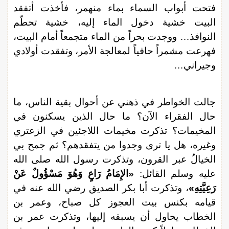
فتحت أبواب السماء بماء منهمر، فأخذت أتفقد
البيت خشية دخول الماء إليه، خشية تحطّم
النوافذ… ووجدت بحراً من الماء متجمعاً أمام البيت،
فهرعت مشمراً حافياً لمعالجة الأمر، وتفقدت أولادي
وجيراني…
جالت الخواطر في ذهني عن أحوال بقية الناس، ما
حال الفقراء الآن؟ ما حال الذين يسكنون في
المخيمات؟ تذكرت مخيمات اللاجئين في الزعتري
وغيره، هل يا ترى وجدوا من يتفقدهم؟ ثم جمح بي
الخيالُ عبر القرون، وتذكرت رسول الله صلى الله
عليه وسلم القائل:
«الإِمَامُ رَاعٍ وَهُوَ مَسْؤُولٌ عَنْ
رَعِيَّتِهِ»
، وتذكرت أبا بكر الصديق رضي الله عنه في
قيامه بكنس بيت العجوز كل صباح، وعمر بن
الخطاب يحاول أن يسبقه إليها، وتذكرت عمر بن