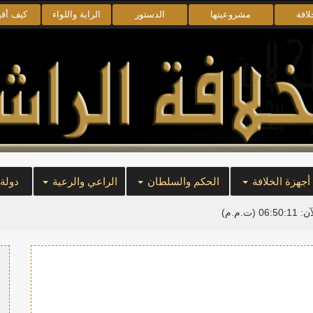
لافة
مشروعيتها
الدستور
الراية واللواء
كيف أق
أجهزة الخلافة
الحكم والسلطان
الراعي والرعية
دولة
آن:
06:50:11
(ت.م.م)