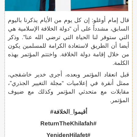
قال إمام أوغلو: إن كل يوم من الأيام يذكرنا باليوم
السابق، مشدداً على أن “دولة الخلافة الإسلامية هي
التي ستوفر لنا الحياة التي ترضي الله عنا”. وذكر
أيضا أن الطريق لاستعادة الكرامة للمسلمين يكون
من خلال إقامة دولة الخلافة. واختتم المؤتمر بهذه
الكلمة.
قبل انعقاد المؤتمر وبعده، أجرى خدير خاشقجي،
ممثل أنقرة في إعلاميات “مجلة التغيير الجذري”،
مقابلات مع متحدثي المؤتمر وكذلك مع ضيوف
المؤتمر.
أقيموا_الخلافة#
#ReturnTheKhilafah
#YenidenHilafet