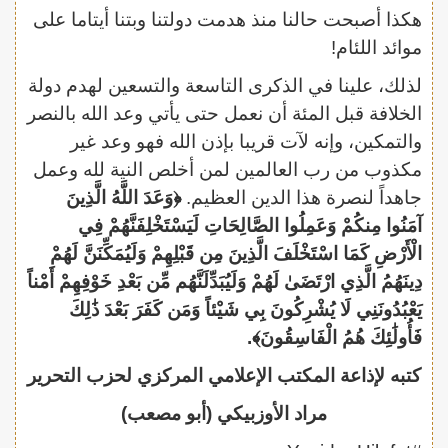
هكذا أصبحت حالنا منذ هدمت دولتنا وبتنا أيتاما على
موائد اللئام!
لذلك، علينا في الذكرى التاسعة والتسعين لهدم دولة
الخلافة قبل المئة أن نعمل حتى يأتي وعد الله بالنصر
والتمكين، وإنه لآت قريبا بإذن الله فهو وعد غير
مكذوب من رب العالمين لمن أخلص النية لله وعمل
جاهداً لنصرة هذا الدين العظيم.
﴿وَعَدَ اللَّهُ الَّذِينَ
آمَنُوا مِنكُمْ وَعَمِلُوا الصَّالِحَاتِ لَيَسْتَخْلِفَنَّهُمْ فِي
الْأَرْضِ كَمَا اسْتَخْلَفَ الَّذِينَ مِن قَبْلِهِمْ وَلَيُمَكِّنَنَّ لَهُمْ
دِينَهُمُ الَّذِي ارْتَضَىٰ لَهُمْ وَلَيُبَدِّلَنَّهُم مِّن بَعْدِ خَوْفِهِمْ أَمْناً
يَعْبُدُونَنِي لَا يُشْرِكُونَ بِي شَيْئاً وَمَن كَفَرَ بَعْدَ ذَٰلِكَ
فَأُولَٰئِكَ هُمُ الْفَاسِقُونَ﴾.
كتبه لإذاعة المكتب الإعلامي المركزي لحزب التحرير
مراد الأوزبيكي (أبو مصعب)