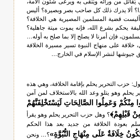
ُقاتل من ورائه ويُتقى به ويرعى شئون الأمة،
ذا؟ ألا يدرك ذلك كل صاحب بصر وبصيرة؟ أليس
أليست قضية المسلمين المصيرية هي الخلافة؟
ة يحكم بشرع الله، فإنه يموت ميتة جاهلية؟
لمون، فإن أمرنا لا يصلح إلا بما صلح به أوله…
 خلافة على منهاج النبوة تسير مسيرة الخلافة
لق جيوشها لنشر الإسلام في الخارج…
ول: حزب التحرير يحلم بإقامة الخلافة، وهي هذه
ر يحلم وهو يتلو وعد الله بالاستخلاف لمن آمن
وا مِنْكُمْ وَعَمِلُوا الصَّالِحَاتِ لَيَسْتَخْلِفَنَّهُمْ
ْ قَبْلِهِمْ﴾
؟ وهل حزب التحرير يحلم وهو يقرأ
م بعودة الخلافة من جديد بعد هذا الحكم
ُونُ خِلَافَةٌ عَلَى مِنْهَاجِ النُّبُوَّةِ»
؟… ونحن