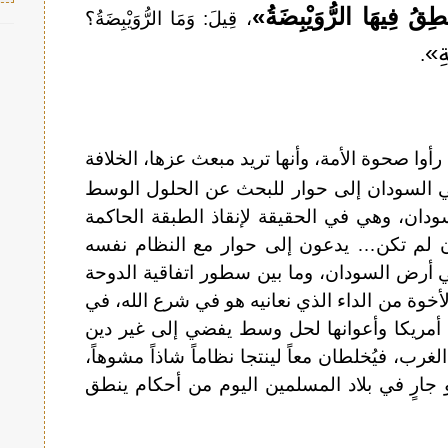
نْطِقُ فِيهَا الرُّوَيْبِضَةُ»
، قِيلَ: وَمَا الرُّوَيْبِضَةُ؟
ةِ»
.
رأوا صحوة الأمة، وأنها تريد مبعث عزها، الخلافة
ي السودان إلى حوار للبحث عن الحلول الوسط
ودان، وهي في الحقيقة لإنقاذ الطبقة الحاكمة
 لم تكن… يدعون إلى حوار مع النظام نفسه
 في أرض السودان، وما بين سطور اتفاقية الدوحة
لأخوة من الداء الذي نعانيه هو في شرع الله، في
 أمريكا وأعوانها لحل وسط يفضي إلى غير دين
ب، فيُخلطان معاً لينتجا نظاماً شاذاً مشوهاً،
جارٍ في بلاد المسلمين اليوم من أحكام ينطق