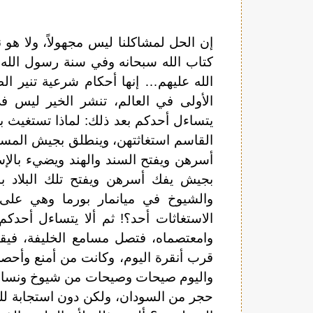
إن الحل لمشاكلنا ليس مجهولاً، ولا ه
كتاب الله سبحانه وفي سنة رسول الله 
الله عليهم… إنها أحكام شرعية تنير الظ
الأولى في العالم، تنشر الخير ليس 
يتساءل أحدكم بعد ذلك: لماذا تستغيث
القاسم استغاثتهن، وينطلق بجيش المسلم
أسرهن ويفتح السند والهند ويضيء بالإسلا
بجيش يفك أسرهن ويفتح تلك البلاد بنو
والشيوخ في ميانمار بورما وهي على
الاستغاثات أحد؟! ثم ألا يتساءل أحدك
وامعتصماه، فتصل مسامع الخليفة، فيقو
قرب أنقرة اليوم، وكانت من أمنع وأحص
واليوم صيحات وصيحات من شيوخ ونساء
حجر من السودان، ولكن دون استجابة للص