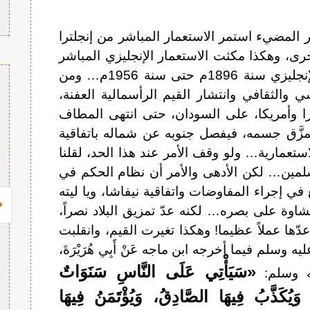
اهر المضيء استمر الاستعمار المباشر من إنجلترا
رى، وهكذا مكثت الاستعمار الإنجليزي المباشر
في السودان ستين سنة منذ العدوان الإنجليزي سنة 1896م حتى سنة 1956م… ومن
ي والثقافي وانتشار القيم الرأسمالية العفنة،
ترا وأمريكا، على السودان، حتى انتهى المطاف
ُمزَّق جسمه، فيفصل جنوبه عن شماله باتفاقية
الاستعمارية… ولو وقف الأمر عند هذا الحد، لقلنا
سلمين… لكن الأدهى والأمر أن نظام الحكم في
في إجراء المفاوضات واتفاقية نيفاشا، ويا ليته
لغشاوة على بصره… لكنه عدّ تمزيق البلاد نصراً،
عدّها عملاً عظيما! وهكذا تغيرت القيم، وانقلبت
سلم فيما أخرجه ابن ماجه عَنْ أَبِي هُرَيْرَةَ،
«سَيَأْتِي عَلَى النَّاسِ سَنَوَاتٌ
ليه وسلم:
َيُكَذَّبُ فِيهَا الصَّادِقُ، وَيُؤْتَمَنُ فِيهَا