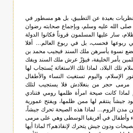
و نظريات بعيدة عن التطبيق، بل هو مسطور في
صلى الله عليه وسلم، وبإجماع صحابته رضوان
لام، سار عليها المسلمون قروناً فكانوا الدولة
في ربوعها فحسب، بل في ربوع العالم… أفلا
 بضع نسوة يأسرهن ملك السند فيجيب محمد بن
ين بأمر الخليفة، فيؤزّ عرش ملك السند ويفك
م تلك البلاد، لماذا تلك الاستغاثة يُستجاب لها
ر الإسلام، واليوم تستغيث النساء والأطفال
 مرمى حجر من بنغلادش فلا يستجيب لتلك
م لماذا كانت صيحة امرأة ظلمها رومي فتنادي
د جيشاً ينتقم لها ممن ظلمها، ويفتح عمورية
ن مدن الروم… لماذا هذه الصيحة تحرك جيشاً،
 وأطفال في أفريقيا الوسطى وهي على مرمى
يحات ودون جيش يتحرك لإنقاذهم؟! لماذا أيها