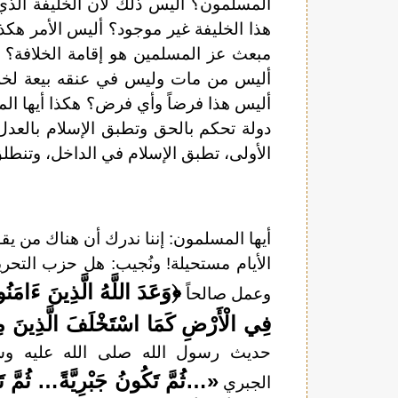
المسلمون؟ أليس ذلك لأن الخليفة الذي ي
هذا الخليفة غير موجود؟ أليس الأمر هك
مبعث عز المسلمين هو إقامة الخلافة؟ 
أليس من مات وليس في عنقه بيعة لخليف
أليس هذا فرضاً وأي فرض؟ هكذا أيها المس
دولة تحكم بالحق وتطبق الإسلام بالعدل،
الأولى، تطبق الإسلام في الداخل، وتنط
أيها المسلمون: إننا ندرك أن هناك من يق
الأيام مستحيلة! ونُجيب: هل حزب التحري
﴿وَعَدَ اللَّهُ الَّذِينَ ءَامَنُ
وعمل صالحاً
فِي الْأَرْضِ كَمَا اسْتَخْلَفَ الَّذِينَ مِن
حديث رسول الله صلى الله عليه وسل
«…ثُمَّ تَكُونُ جَبْرِيَّةً… ثُمَّ تَك
الجبري