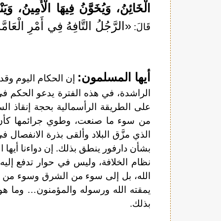
الْخَائِنُ، وَيُخَوَّنُ فِيهَا الْأَمِينُ، وَيَ
«الرَّجُلُ التَّافِهُ فِي أَمْرِ الْعَامَّ
قَالَ:
أيها المسلمون:
إن الحكام اليوم وقد 
الراشدة، في هذه الفترة يدعو الحكم ف
على الطريقة الرأسمالية بحجة إنقاذ الس
من سوء ما صنعت، وطوي جرائمها كأن
الذي مزَّق البلاد وألقى بذرة الانفصال
بشأن دارفور ينطق بذلك. إن دواءنا أيها ا
نظام الخلافة، وليس في حوار تدفع إليه
الله، بل إلى سوء من الشرق وسوء من الغر
يمقته الله ورسوله والمؤمنون… وما هو 
بذلك.