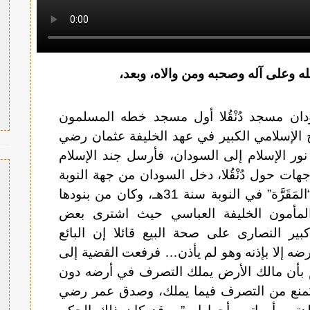
ه وعلى آله وصحبه ومن والاه، وبعد،
ان مسجد دُنْقُلا أول مسجد خطه المسلمون
 الإسلامي الكبير في عهد الخليفة عثمان رضي
ور الإسلام إلى السودان، فأرسل جند الإسلام
جهات حول دُنْقُلا، دخل السودان من جهة النوبة
شمالاً صلحاً باتفاقية البقط مع صاحب “المَقَرَّة” في النوبة سنة 31هـ، وكان من بنودها
المأمون الخليفة العباسي حيث اشترى بعض
ير النصارى على صحة البيع قائلا إن البائع
أرضه إلا بإذنه وهو لم يأذن… فرفعت القضية إلى
كم بأن مالك الأرض يملك التصرف في أرضه دون
ه يُمنع من التصرف فيما يملك، وصدق عمر رضي