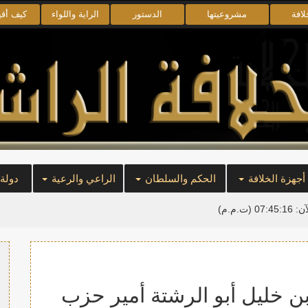
لافة
مشروعيتها
الدستور
الراية واللواء
كيف أق
أجهزة الخلافة
الحكم والسلطان
الراعي والرعية
دولة
آن:
07:45:17
(ت.م.م)
بن خليل أبو الرشتة أمير حزب