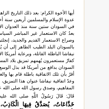
أيها الأخوة الكرام: بعد ذلك التاريخ الز
عدوة الإسلام والمسلمين أربعين سنة أخ
بعدُ كان الاستعمار غير المباشر السياس
وصراع الاستعمار القديم والجديد، إنجل
بالسودان البلد الطيب الطاهر إلى أن ي
نيفاشا الباطلة القاتلة، وبرعاية أمريكا 
كفارٌ مستعمرون يُهمهم تمزيق بلاد الم
السودان بدافع من أمريكا قد بذل الوسع 
أقرّ بأن تلك الاتفاقية باطلة قام بها وا
وعدّ اتفاقية نيفاشا عنوان هذا التمزيق، 
المفاهيم، وصدق رسول الله صلى الله عليه و
قَالَ: قَالَ رَسُولُ اللَّهِ صلى الله ع
خَدَّاعَاتُ، يُصَدَّقُ فِيهَا الْكَاذِبُ، و