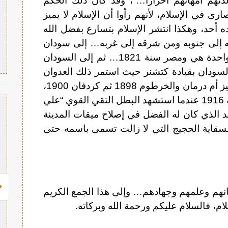
لدتهم أمهاتهم أحرارا…”، وقد كان ذلك الحكم
رى في الإسلام، لأنهم رأوا أن الإسلام لا يميز
ه أحد، وهكذا انتشر الإسلام بتسارع بفضل الله
ه إلى جنوبه ومن شرقه إلى غربه… إلى سودان
العثمانيين حيث أصبحت السودان ولاية واحدة هي ومصر سنة 1821… ثم إلى السودان
لسودان بقيادة كتشنر حيث استمر ذلك العدوان
نحو عشرين سنة منذ 1896 فاحتل الإنجليز أم درمان والخرطوم 1898 ثم كردفان 1900،
واستمرت دارفور في المقاومة حتى سنة 1916 عندما استشهد البطل التقي القوي “علي
اهد الذي كان له الفضل في إصلاح ميقات المدينة
 لسقاية الحجيج التي لا زالت تسمى باسمه حتى
مانهم وعلمهم وجهادهم… وإلى هذا الجمع الكريم
م، فالسلام عليكم ورحمة الله وبركاته.