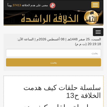
Toggle
مضى على هدم الخلافة
37413
يوماً
navigation
Toggle
gation
السبت، 25 صفر 1448هـ | 08 أغسطس 2026م |
الساعة الآن:
20:19:18
(ت.م.م)
بحث
سلسلة حلقات كيف هدمت
الخلافة ح13