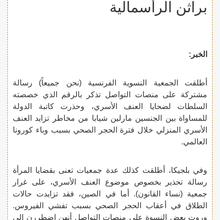
براثن الرأسمالية
الخبر
:
أطلقت الجمعية النسوية الفرنسية (نحن جميعاً) رسالة
مشتركة على منصات التواصل تذكر بالرقم الذي خصصته
السلطات لضحايا العنف الأسري، وحذرت كاتبة الدولة
للمساواة بين الجنسين مارلين شيابا من مخاطر تزايد العنف
الأسري المنزلي خلال فترة الحجر الصحي بسبب وباء كورونا
العالمي.
وفي بلجيكا، أطلقت كذلك عدة جمعيات تعنى بقضايا المرأة
رسالة تحذير بخصوص موضوع العنف الأسري، على غرار
جمعية (نساء القانون). أما في الصين، فقد تزايدت حالات
الطلاق في أعقاب الحجر الصحي بسبب تفشي الفيروس.
وروت بعض النسوة على منصات التواصل أنهن اضطررن إلى