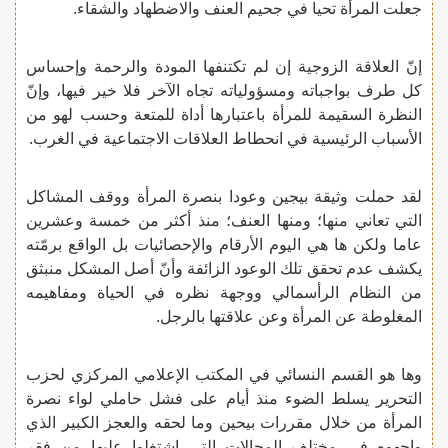
جعلت المرأة تحيا في جحيم العنف والاضطهاد والشقاء.
إنّ العلاقة الزوجية إن لم تكتنفها المودة والرحمة وإحساس
كل طرف بواجباته ومسؤولياته تجاه الآخر فلا خير فيها، وإنّ
النظرة السقيمة للمرأة باعتبارها أداة للمتعة وحسب لهو من
الأسباب الرئيسية في انحطاط العلاقات الاجتماعية في الغرب.
لقد حملت وثيقة بيجين وعودا بنصرة المرأة ووقف المشاكل
التي تعاني منها؛ ومنها العنف؛ منذ أكثر من خمسة وعشرين
عاما ولكن ها هي اليوم الأرقام والإحصائيات بل الواقع برمّته
يكشف عدم تحقق تلك الوعود الزائفة وأنّ أصل المشكل منبثق
من النظام الرأسمالي ووجهة نظره في الحياة ومفاهيمه
المغلوطة عن المرأة وعن علاقتها بالرجل.
وها هو القسم النسائي في المكتب الإعلامي المركزي لحزب
التحرير يسلط الضوء منذ أيام على فشل حاملي لواء نصرة
المرأة من خلال مقررات بيحين وما لحقه والعجز الكبير الذي
واجهوه في مختلف المجالات التي اشتغلوا عليها من فقر