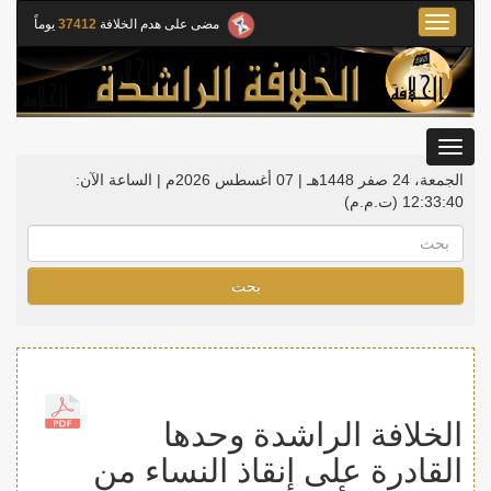
Toggle
مضى على هدم الخلافة
37412
يوماً
navigation
Toggle
gation
الجمعة، 24 صفر 1448هـ | 07 أغسطس 2026م |
الساعة الآن:
12:33:40
(ت.م.م)
بحث
الخلافة الراشدة وحدها
القادرة على إنقاذ النساء من