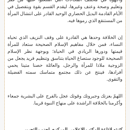
وتعليم وصحة وعنف وغيرها، ليقدم القسم بقوة وبتفصيل في
الأيام القادمة البديل الحضاري الوحيد القادر على انتشال المرأة
من المستنقع الذي رموها فيه.
إن الخلافة وحدها هي القادرة على وقف النزيف الذي تحياه
النساء، فمن خلال مفاهيم الإسلام الصحيحة ستعاد للمرأة
قيمتها ودورها الريادي في الحياة؛ وبوجهة نظر الإسلام
الصحيحة للوجود ستصاغ الحياة بتناسق وتنظيم فريد يجعل من
الزوجية ملاذا للمرأة والرجل، والعائلة حصنا متينا يحمي
أفرادها، فينتج عن ذلك مجتمع متماسك سمته الفضيلة
والتقوى.
اللهمّ بعزتك وجبروتك وقوتك عجل بالفرج على البشرية جمعاء
وأكرمنا بالخلافة الراشدة على منهاج النبوة قريبا.
كتبته لإذاعة المكتب الإعلامي المركزي لحزب التحرير