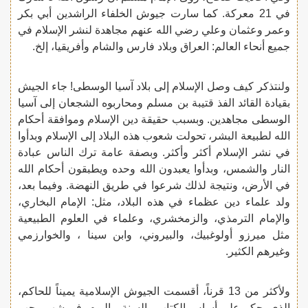
في 21 معركة. كما سارت جيوش الخلفاء الراشدين أبي بكر
وعمر وعثمان وعلي رضي الله عنهم مجاهدة لنشر الإسلام في
جميع أنحاء العالم: العراق وبلاد فارس والشام وأفريقيا، إلخ.
ولنتذكر كيف وصل الإسلام إلى بلاد آسيا الوسطى! جاء الجيش
بقيادة القائد الفذ قتيبة بن مسلم ومحاربوه الشجعان إلى آسيا
الوسطى مجاهدين. وبسبب حقيقة دين الإسلام وموافقة أحكام
الله لطبيعة البشر، تحولت شعوب هذه البلاد إلى الإسلام وبدأوا
في نشر الإسلام أكثر وأكثر. وبصفة عامة ترك الناس عبادة
النار والشمس، وبدأوا يعبدون الله وحده ويطبقون أحكام الله
في الأرض، ونتيجة لذلك شرعوا في طريق النهضة. وفيما بعد،
ولد علماء دين عظماء في هذه البلاد، مثل: الإمام البخاري،
والإمام الترمذي، والزمخشري، وعلماء في العلوم الطبيعية
مثل ميرزو أولوغبيك، والبيروني، وابن سينا ، والخوارزمي
وغيرهم الكثير.
ولأكثر من 13 قرناً، أقسمت الجيوش الإسلامية يميناً للحاكم،
الذي يحكم على أساس الكتاب والسنة. واليوم، في شهر رجب