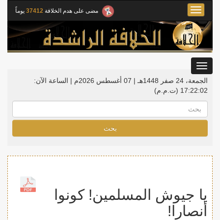
Toggle
مضى على هدم الخلافة
37412
يوماً
navigation
Toggle
gation
الجمعة، 24 صفر 1448هـ | 07 أغسطس 2026م |
الساعة الآن:
17:22:03
(ت.م.م)
بحث
يا جيوش المسلمين! كونوا
أنصارا!