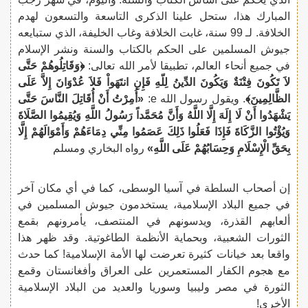
المبارك هذا، ستحل علينا الذكرى التاسعة والتسعون لهدم
الخلافة. لـ 99 سنة، غابت الخلافة وغاب الخليفة، الذي ستبايعه
جيوش المسلمين على الحكم بالكتاب والسنة ونشر الإسلام
في جميع أنحاء العالم، تطبيقا لأمر الله تعالى:
﴿وَقَاتِلُوهُمْ حَتَّى
لاَ تَكُونَ فِتْنَةٌ وَيَكُونَ الدِّينُ لِلّهِ فَإِنِ انتَهَواْ فَلاَ عُدْوَانَ إِلاَّ عَلَى
الظَّالِمِينَ﴾
. ويقول رسول الله e:
«أُمِرْتُ أَنْ أُقَاتِلَ النَّاسَ حَتَّى
يَشْهَدُوا أَنْ لَا إِلَهَ إِلَّا اللَّهُ وَأَنَّ مُحَمَّداً رَسُولُ اللَّهِ وَيُقِيمُوا الصَّلَاةَ
وَيُؤْتُوا الزَّكَاةَ فَإِذَا فَعَلُوا ذَلِكَ عَصَمُوا مِنِّي دِمَاءَهُمْ وَأَمْوَالَهُمْ إِلَّا
بِحَقِّ الْإِسْلَامِ وَحِسَابُهُمْ عَلَى اللَّهِ»
رواه البخاري ومسلم
إن أصحاب السلطة في آسيا الوسطى، كما في أي مكان آخر
في جميع البلاد الإسلامية، يستخدمون جيوش المسلمين في
ألعابهم القذرة، ويدسونهم في المنتصف، يأمرونهم بقمع
الثورات الشعبية، وبحماية الأنظمة الطاغوتية. وقد ظهر هذا
واقعا بعد خيانات كثيرة تعرضت لها الأمة الإسلامية! كما حدث
مع هجوم الكفار المستعمرين على العراق وأفغانستان وقمع
الثورة في مصر وليبيا وسوريا والعديد من البلاد الإسلامية
الأخرى!