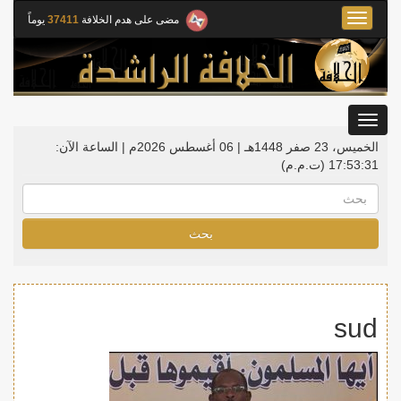
Toggle
مضى على هدم الخلافة
37411
يوماً
navigation
Toggle
gation
الخميس، 23 صفر 1448هـ | 06 أغسطس 2026م |
الساعة الآن:
17:53:31
(ت.م.م)
بحث
sud