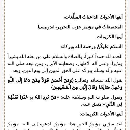
أيتها الأخواتُ الداعياتُ المبلِّغات،
المجتمعاتُ في مؤتمر حزب التحرير- اندونيسيا
أيتها الكريمات
السلام عليكُنَّ ورحمة الله وبركاته
الحمد لله حمداً كثيراً، والصلاة والسلام على من بعثه الله بشيراً
ونذيراً، وعلى آله الأطهار، وصحابته الأبرار، ومن تبعه صلى الله
عليه وآله وسلم ووالاه على الحق المبين إلى يوم الدين، وبعد.
يقول الله سبحانه وتعالى: {
وَمَنْ أَحْسَنُ قَوْلاً مِمَّنْ دَعَا إِلَى اللَّهِ
وَعَمِلَ صَالِحًا وَقَالَ إِنَّنِي مِنَ الْمُسْلِمِينَ
}
ويقول صلوات اللهِ وسلامه عليه: «
مَنْ يُرِدِ اللهُ بِهِ خَيْرًا يُفَقِّهْهُ
فِي الدِّينِ
» متفق عليه.
أيتها الأخوات الكريمات:
لقد سرّني مؤتمرُ الخير هذا، مؤتمرُ الدعوة إلى الله، مؤتمرُ