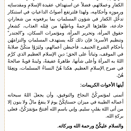
الكفارِ وعملائهم، فضلاً عن استهدافِ عقيدة الإسلامِ ومقدساتِه
ورموزِه وأحكامِه، ولهذا فلترتفع أصواتُ الداعياتِ في استنكار
تدخُّلِ الكفار في شؤون المسلماتِ بما يرفعونه من شعاراتٍ
خادعة، ظاهرُها الرحمةُ وباطِنُها من قِبَله العذاب، كشعارِ
حقوق المرأة، وتحرير المرأة، ومؤتمرات السكان، و”الجندر”
وتنظيم الأسرة؛ فإن ذلك كلَّه يستهدف المسلماتِ والتزامَهُن
بأحكام الشرع الحنيف، فأحبطن أعمالهم، وليَرَوْا منكُنَّ صلابةً
في الموقف، وثباتاً على الحق؛ دينِ الإسلام العظيم الذي كرَّم
اللهُ به المرأةَ وأعلى شأنها، طاهرةً عفيفةً، ولبنةً قويةً صالحةً
في صرح ِالإسلامِ العظيم. هكذا هُنَّ النساءُ المسلمات، ونِعِمّا
هُنّ.
أيتها الأخوات الكريمات:
أتمنى لمؤتمرِكُنَّ النجاحَ والتوفيق، وأن يجعلَ اللهُ سبحانه
أعماله الطيبة في ميزان حسناتِكُنَّ يومَ لا ينفعُ مالٌ ولا بنون إلا
من أتى اللهَ بقلبٍ سليم. وإني باسمِ الله أفتتحُ مؤتمَرَكُنَّ، فعلى
بركةِ الله.
والسلام عليكُنّ ورحمة الله وبركاته.