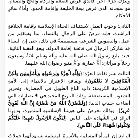
ويُترَكَ جزء ٌ آخر، فالذي فرض الصلاةَ والزكاة والحجَّ والصيام،
هو سبحانه الذي فرض بيعةَ الخليفة وإقامةَ الحدود وأداءَ سائرِ
الأحكام.
الثاني: وجوبَ العملِ لاستئناف الحياة الإسلامية بإقامة الخلافةِ
الراشدة، فإنه فرضٌ على الرجالِ والنساء، بما وسِعَهُم من
عمل، والنصوص الشرعية مستفيضةٌ في ذلك، حتى إن النساءَ
قد شاركن الرجالَ في فاتحة إقامة الدولة، بيعةِ العقبة الثانية،
حيث بايع رسولَ الله صلى الله عليه وآله وسلم ثلاثةٌ وسبعون
رجلاً وامرأتان: أمُّ عمارة، وأمُّ منيع رضوان الله عليهما.
الثالث:نشرَ ثقافةِ العزَّة: {
وَلِلَّهِ الْعِزَّةُ وَلِرَسُولِهِ وَلِلْمُؤْمِنِينَ وَلَكِنَّ
الْمُنَافِقِينَ لا يَعْلَمُونَ
}، وثقافةِ الاعتزاز بالانتماء إلى الأمةِ
الإسلامية الكريمة؛ ذاتِ الباع الطويل في الحضارة، وتحريرِ
الشعوب المستضعفة، وذاتِ التاريخ المجيد في الانتصارات التي
أضاءت جَنباتِ الدنيا: {
وَلَيَنْصُرَنَّ اللَّهُ مَنْ يَنْصُرُهُ إِنَّ اللَّهَ لَقَوِيٌّ
عَزِيزٌ
}، وبذلك نحرصُ على هويتنا الإسلاميةِ المتميزة، ودورِنا
الرائدِ في الشَّهادة على الناس: {
لِيَكُونَ الرَّسُولُ شَهِيدًا عَلَيْكُمْ
وَتَكُونُوا شُهَدَاءَ عَلَى النَّاسِ
}.
الرابع: إن المرأة َالمسلمة والأسرةَ المسلمة تستهدفُهما حملاتُ