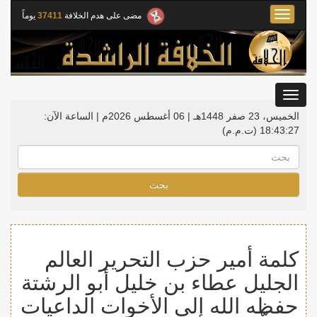
Toggle
مضى على هدم الخلافة
37411
يوماً
navigation
Toggle
gation
الخميس، 23 صفر 1448هـ | 06 أغسطس 2026م |
الساعة الآن:
18:43:28
(ت.م.م)
بحث
كلمة أمير حزب التحرير العالم
الجليل عطاء بن خليل أبو الرشتة
حفظه الله إلى الأخوات الداعيات