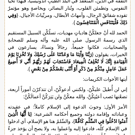
التفقُّه في الدِّين، المنعقدُ في البلد الطيِّبِ اندونيسيا، فبهذا تحيا
النفوس، وتطمئن القلوب، وتُنار البصائر، وبخاصةٍ وهو مؤتمرٌ
تقوده شقائقُ الرجال، وأمهاتُ الأبطال، ومربِّياتُ الأجيال، {
وَفِي
ذَلِكَ فَلْيَتَنَافَسِ الْمُتَنَافِسُونَ
}.
الحمد لله أنْ جعلكُنَّ هادياتٍ مهديات، تسلُكْن السبيلَ المستقيم
الذي رسمهُ الرسول صلى الله عليه وآله وسلم للصحابةِ
والصحابيات، فكانوا جميعاً، رجالاً ونساءً، يسارعون في
الخيرات، يقولون {
رَبَّنَا وَآَتِنَا مَا وَعَدْتَنَا عَلَى رُسُلِكَ وَلا تُخْزِنَا يَوْمَ
الْقِيَامَةِ إِنَّكَ لَا تُخْلِفُ الْمِيعَادَ فَاسْتَجَابَ لَهُمْ رَبُّهُمْ أَنِّي لا أُضِيعُ
عَمَلَ عَامِلٍ مِنْكُمْ مِنْ ذَكَرٍ أَوْ أُنْثَى بَعْضُكُمْ مِنْ بَعْضٍ
}.
أيتها الأخوات الكريمات:
إني لن أُطيلَ عليكُنّ، ولكنني أدعوكُنّ، أن تتذكرْنَ أموراً أربعة،
تضعْنها نَصب أعيُنِكُنَّ، والله معكُنَّ ولن يَتِرَكُنَّ أعمالَكُنَّ:
الأمرَ الأول: وجوبَ الدعوة إلى الإسلام كاملاً؛ في عقيدته
وعباداته وإقامة دولته وجميع أحكامه الشرعية: {
يَا أَيُّهَا الَّذِينَ
آَمَنُوا ادْخُلُوا فِي السِّلْمِ كَافَّةً
}، والسِّلمُ هنا هو الإسلام، أي ادخلوا
في الإسلام كلِّه، فادعوا إليه واعملوا به، ولا يصح أن يؤخذ جزءٌ