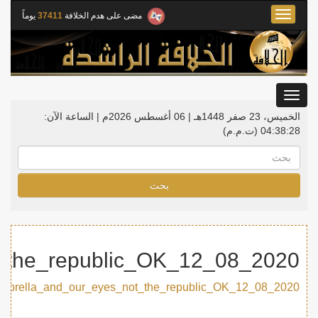
Toggle
مضى على هدم الخلافة
37411
يوماً
navigation
Toggle
gation
الخميس، 23 صفر 1448هـ | 06 أغسطس 2026م |
الساعة الآن:
04:38:28
(ت.م.م)
بحث
2020_08_12_Rayah_Art_The_Khilafah_is_our_umbrella_and_our_eyes_not_the_republic_OK
2020_08_12_Rayah_Art_The_Khilafah_is_our_umbrella_and_our_eyes_not_the_republic_OK