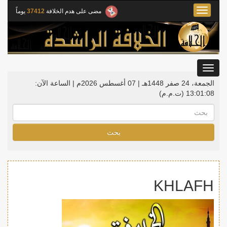
Toggle
مضى على هدم الخلافة
37412
يوماً
navigation
Toggle
gation
الجمعة، 24 صفر 1448هـ | 07 أغسطس 2026م |
الساعة الآن:
13:01:08
(ت.م.م)
بحث
KHLAFH