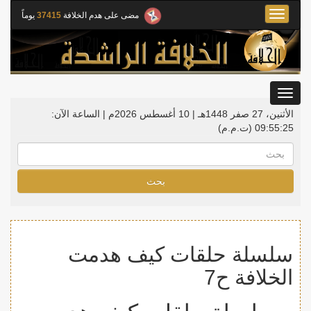
Toggle
مضى على هدم الخلافة
37415
يوماً
navigation
Toggle
gation
الأثنين، 27 صفر 1448هـ | 10 أغسطس 2026م |
الساعة الآن:
09:55:25
(ت.م.م)
بحث
سلسلة حلقات كيف هدمت
الخلافة ح7