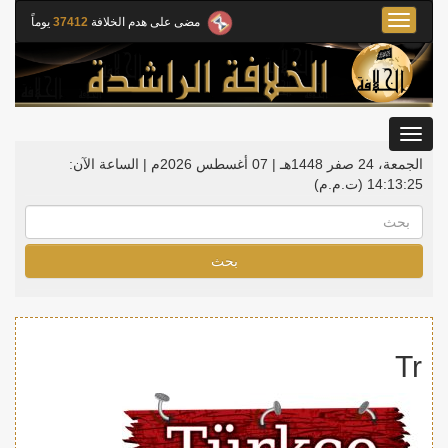
Toggle
مضى على هدم الخلافة
37412
يوماً
navigation
Toggle
gation
الجمعة، 24 صفر 1448هـ | 07 أغسطس 2026م |
الساعة الآن:
14:13:25
(ت.م.م)
بحث
Tr