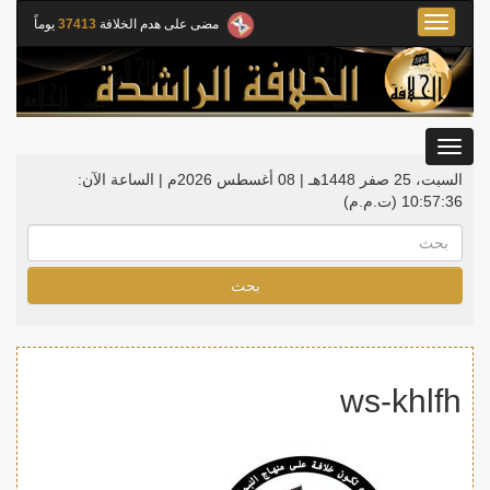
Toggle
مضى على هدم الخلافة
37413
يوماً
navigation
Toggle
gation
السبت، 25 صفر 1448هـ | 08 أغسطس 2026م |
الساعة الآن:
10:57:37
(ت.م.م)
بحث
ws-khlfh