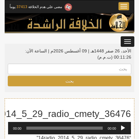
Toggle
مضى على هدم الخلافة
37413
يوماً
navigation
Toggle
gation
الأحد، 26 صفر 1448هـ | 09 أغسطس 2026م |
الساعة الآن:
00:11:26
(ت.م.م)
بحث
2014_5_29_radio_cmety_36476
مشغل
00:00
00:00
الصوت
“14radio_2014_5_29_radio_cmety_36476”.