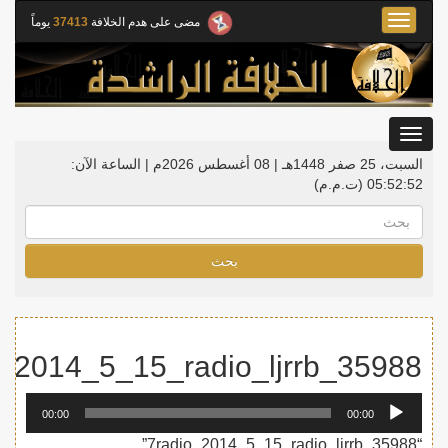
Toggle
مضى على هدم الخلافة
37413
يوماً
navigation
Toggle
gation
السبت، 25 صفر 1448هـ | 08 أغسطس 2026م |
الساعة الآن:
05:52:52
(ت.م.م)
بحث
o_2014_5_15_radio_ljrrb_35988
مشغل
00:00
00:00
الصوت
“7radio_2014_5_15_radio_ljrrb_35988”.