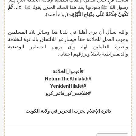
رسول الله ﷺ بعودتها بعد هذا الملك الجبري بقوله ﷺ:
«… ثُمَّ
تَكُونُ خِلَافَةٌ عَلَى مِنْهَاجِ النُّبُوَّةِ»
(رواه أحمد).
والله نسأل أن يري أهلنا في بلدنا هذا وسائر بلاد المسلمين
وجوب العمل للخلافة حقاً فيسارعوا للالتحاق بالدعوة للخلافة
ونصرة العاملين لها، وأن يريهم الدساتير الوضعية
والديمقراطية باطلاً ويرزقهم اجتنابه.
#أقيموا_الخلافة
#ReturnTheKhilafah
#YenidenHilafet
#خلافت_کو_قائم_کرو
دائرة الإعلام لحزب التحرير في ولاية الكويت