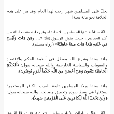
يحلّ على المسلمين شهر رجب لهذا العام وقد مر على هدم
الخلافة نحو مائة سنة!
مائة سنة! عاشها المسلمون بلا خليفة، وفي ذلك معصية لله من
أكبر المعاصي، حيث يقول الرسول ﷺ:
«… ومَنْ مَاتَ وَلَيْسَ
فِي عُنُقِهِ بَيْعَةٌ مَاتَ مِيتَةً جَاهِلِيَّةً»
(رواه مسلم).
مائة سنة! وشرع الله معطل في أنظمة الحكم والاقتصاد
والعقوبات والسياسة الخارجية، والله سبحانه يقول:
﴿أَفَحُكْمَ
الْجَاهِلِيَّةِ يَبْغُونَ وَمَنْ أَحْسَنُ مِنَ اللَّهِ حُكْماً لِّقَوْمٍ يُوقِنُونَ﴾.
مائة سنة! وبلاد المسلمين تابعة للغرب الكافر المستعمر؛
يستغلها في بسط نفوذه وتحقيق مصالحه، والله سبحانه يقول:
﴿وَلَنْ يَجْعَلَ اللَّهُ لِلْكَافِرِينَ عَلَى الْمُؤْمِنِينَ سَبِيلاً﴾.
مائة سنة! وسلطان الأمة مسلوب تتجاذبه فئات قليلة هنا