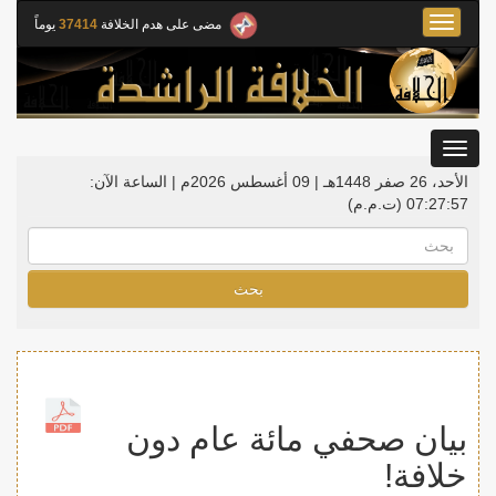
Toggle
مضى على هدم الخلافة
37414
يوماً
navigation
Toggle
gation
الأحد، 26 صفر 1448هـ | 09 أغسطس 2026م |
الساعة الآن:
07:27:58
(ت.م.م)
بحث
بيان صحفي مائة عام دون
خلافة!