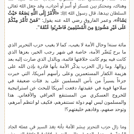
وهناك، ومحتكر بين عسكر أو أُسر أو أحزاب، وقد جعل الله تعالى
السلطان بيدها، قال رسول الله ﷺ:
«الْأَمْرُ إِلَى اللَّهِ يَضَعُهُ حَيْثُ
يَشَاءُ»
، وعمر الفاروق رضي الله عنه يقول:
“فَمَنْ تَأَمَّرَ مِنْكُمْ
عَلَى غَيْرِ مَشُورَةٍ مِنَ الْمُسْلِمِينَ فَاضْرِبُوا عُنُقَهُ”.
مائة سنة! وحال الأمة لا يغيب، كما لا يغيب حزب التحرير الذي
ما برح يُبَصِّر الأمة، خاصة في شهر رجب الخير، بعزها الذي
كانت فيه يوم كانت خلافتها قائمة، وبالذل الذي صارت إليه بعد
زوالها. وما زال الحزب يذكّر الأمة بأنها قادرة بإذن الله على
هزيمة الكفار المستعمرين وعلى رأسهم أمريكا، التي خبرت
جزءاً يسيراً من بأس المسلمين على يد فئات ضعيفة في
سلاحها قوية في عقيدتها، دفعت أمريكا للبحث عن استراتيجية
للخروج العسكري من المستنقع العراقي والأفغاني. هذا
والمسلمون ليس لهم دولة تستنفرهم، فكيف لو انتظم أمرهم،
وتوحد صفهم، وقادهم خليفتهم؟!
وما زال حزب التحرير يبشر الأمة بأنه يغذ السير في عمله الجاد
المُجدّ، في حمل الدعوة وطلب النصرة، لإقامة الخلافة التي بشر