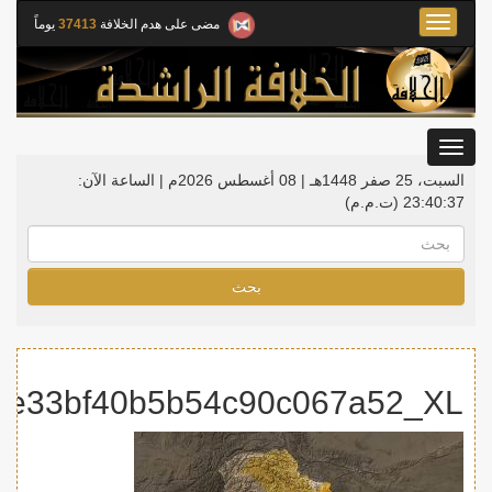
Toggle
مضى على هدم الخلافة
37413
يوماً
navigation
Toggle
gation
السبت، 25 صفر 1448هـ | 08 أغسطس 2026م |
الساعة الآن:
23:40:37
(ت.م.م)
بحث
2e33bf40b5b54c90c067a52_XL