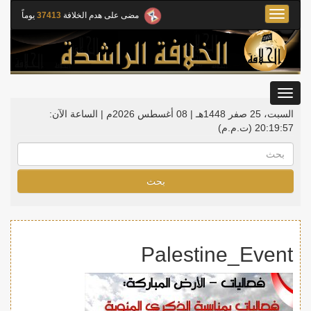
Toggle
مضى على هدم الخلافة
37413
يوماً
navigation
Toggle
gation
السبت، 25 صفر 1448هـ | 08 أغسطس 2026م |
الساعة الآن:
20:19:58
(ت.م.م)
بحث
Palestine_Event