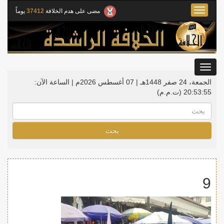
Toggle
مضى على هدم الخلافة
37412
يوماً
navigation
Toggle
gation
الجمعة، 24 صفر 1448هـ | 07 أغسطس 2026م |
الساعة الآن:
20:53:55
(ت.م.م)
بحث
9