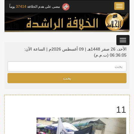
Toggle
مضى على هدم الخلافة
37414
يوماً
navigation
Toggle
gation
الأحد، 26 صفر 1448هـ | 09 أغسطس 2026م |
الساعة الآن:
06:36:05
(ت.م.م)
بحث
11