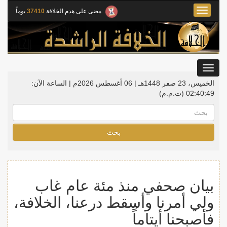
Toggle
مضى على هدم الخلافة
37410
يوماً
navigation
Toggle
gation
الخميس، 23 صفر 1448هـ | 06 أغسطس 2026م |
الساعة الآن:
02:40:49
(ت.م.م)
بحث
بيان صحفي منذ مئة عام غاب
ولي أمرنا وأسقط درعنا، الخلافة،
فأصبحنا أيتاماً