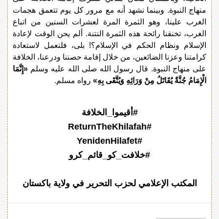
منهاج النبوة. وبينما نشهد أنه مع مرور كل يوم تتعمق هجمات
الغرب علينا، وهو الثمرة المرة لعشرات السنين من اتباع
الغرب، تخنقنا رائحة هذه الثمرة النتنة. ألم يحن الوقت لإعادة
الإسلام ونظام الحكم في الإسلام؟! بلى، فلنعمل لاستعادة
كرامتنا وعزنا الضائعين، من خلال إقامة حصننا ودرعنا، الخلافة
على منهاج النبوة. قال رسول الله صلى الله عليه وسلم
«إِنَّمَا
الْإِمَامُ جُنَّةٌ يُقَاتَلُ مِنْ وَرَائِهِ وَيُتَّقَى بِهِ»
رواه مسلم.
#أقيموا_الخلافة
#ReturnTheKhilafah
#YenidenHilafet
#خلافت_کو_قائم_کرو
المكتب الإعلامي لحزب التحرير في ولاية باكستان