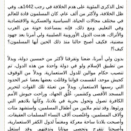
تحل الذكرى المئوية على هدم الخلافة في رجب 1442هـ، وفي
ظل الخلافة، ولأكثر من ألف عام، كان المسلمون قادة للعالم
في مختلف مجالات الحياة، السياسية والعسكرية والاقتصادية
وفي التعليم. ومع ذلك، فإنه بمساعدة خونة من العرب
والأتراك، هدمت الدول الأوروبية الصليبية ولي أمرنا بعد جهود
مضنية، فكيف أصبح حالنا منذ ذلك الحين أيها المسلمون؟
كيف؟!
بدون ولي أمرنا، ضعنا وتفرقنا لأكثر من خمسين دولة، وبدلاً
من تطبيق الإسلام ولو في دولة واحدة من هذه الدول، تم
تنصيب حكام موالين للدول الاستعمارية. وبدلاً من الوقوف
كجيش موحد، انقسمت قواتنا وقاتلت بعضها بعضا عبر الحدود
التي رسمها الاستعمار، وبدلاً من تعبئة تلك القوات لتحرير
المسجد الأقصى وكشمير، عُلِّق الجهاد، وراحت جيوش الأمم
الكافرة تصول وتجول بحرية في بلادنا، وكأنها بلادهم التي
ورثوها. وقد تيتم ملايين من أطفال المسلمين، واستشهد مئات
وآلاف المسلمين، واغتُصبت آلاف النساء المسلمات العفيفات.
وأصبحت بلادنا ساحة معركة ومغنماً لدول الكفر الاستعمارية،
وأصبحنا نتفرج ونحصي موتانا وندفنهم. وقد استغل