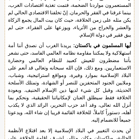
المستعمرون مواردنا الضخمة، فتمت تغذية اقتصادات الغرب،
بينما غرقنا في الفقر والحرمان. إنّ تخلفنا الاقتصادي الحالي لم
يكن مثله على زمن الخلافة، حيث كان بيت المال يجمع الزكاة
والعشر والخراج من الأثرياء، ويوزعها على الفقراء، حتى لم
يبق فقير في دولة الإسلام.
أيها المسلمون في باكستان:
يريدنا الغرب أن نصدق أننا أمة
استهلاكية ولا يمكننا مقاومة نظامه العالمي الفاسد، حتى نشعر
بأننا مضطرون للعيش كعبيد للنظام العالمي وحضارة
الاستعماريين. ومع ذلك، فإن الله سبحانه وتعالى قد أنعم على
البلاد الإسلامية بموارد وفيرة، ومواقع استراتيجية، وشباب،
وملايين الجنود المتحفزين للنصر أو الشهادة، وتمتلك الأسلحة
الحديثة، وقبل كل شيء لديها دين الإسلام الحنيف. وبعودة
الخلافة فقط سيطلق العنان لإمكانياتنا الحقيقية، ونحكم بما
أنزل الله تعالى، وقد أعد حزب التحرير، الرائد الذي لا يكذب
أهله، دستوراً كاملاً، للخلافة القائمة قريبا إن شاء الله، ويدعونا
جميعاً للانضمام إليه.
لن يحدث التغيير في البلاد الإسلامية إلا بعد اقتلاع الأنظمة
الحالية، وباكستان مكان مثالي لشرف إقامة الخلافة على