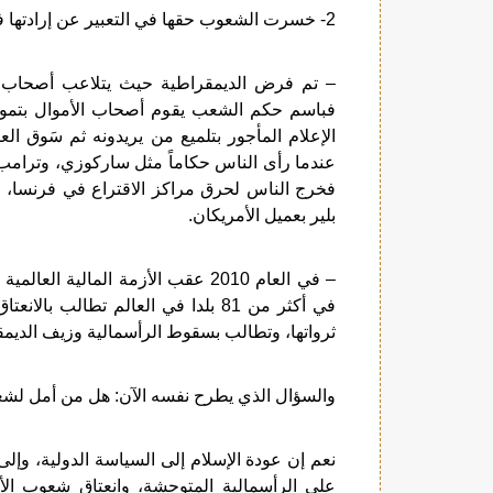
2- خسرت الشعوب حقها في التعبير عن إرادتها في اختيار من يحكمها، وفي التمتع بثرواتها:
– تم فرض الديمقراطية حيث يتلاعب أصحاب الأم
فباسم حكم الشعب يقوم أصحاب الأموال بتمويل 
الإعلام المأجور بتلميع من يريدونه ثم سَوق ال
عندما رأى الناس حكاماً مثل ساركوزي، وترامب،
فخرج الناس لحرق مراكز الاقتراع في فرنسا، واق
بلير بعميل الأمريكان.
– في العام 2010 عقب الأزمة المالي
في أكثر من 81 بلدا في العالم تطال
ثرواتها، وتطالب بسقوط الرأسمالية وزيف الديمق
والسؤال الذي يطرح نفسه الآن: هل من أمل لشع
نعم إن عودة الإسلام إلى السياسة الدولية، وإلى
على الرأسمالية المتوحشة، وانعتاق شعوب الأر