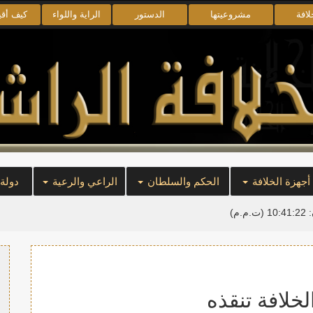
لافة
مشروعيتها
الدستور
الراية واللواء
كيف أق
أجهزة الخلافة
الحكم والسلطان
الراعي والرعية
دولة
:
10:41:23
(ت.م.م)
لخلافة تنقذه