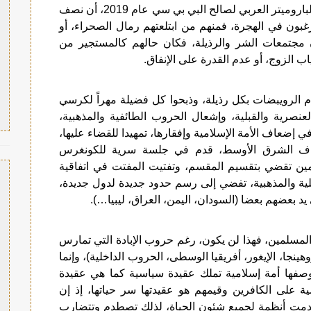
وقدر عدد المهاجرين في استطلاع أجرته شبكة الباروميتر العربي لصالح البي بي سي عام 2019، أن نصف
الذين تقل أعمارهم عن 30 سنة يرغبون في الهجرة، فمنهم من ابتلعتهم رمال الصحراء، أو
 مجتمعات الشر والرذيلة، فكان حالهم كالمستجير من
 الزوج، أو عدم القدرة على الإنفاق.
ام الرويبضات بكل رذيلة، وذبحوا كل فضيلة مهراً لكرسي
لعنصرية والقبلية، وإشعال الحروب الطائفية والمذهبية،
 إضعاف الأمة الإسلامية وإفقارها، تمهيدا للقضاء عليها،
ياف الشرق الأوسط، قدم في جلسة سرية للكونغرس
 بلاد المسلمين تقضي بتقسيم المقسم، وتفتيت المفتت في اتفاقية
لية والمذهبية، تفضي إلى رسم حدود جديدة لدول جديدة،
د بعضهم بعضا (السودان، اليمن، العراق، ليبيا…).
ة المسلمين، فهذا لن يكون، رغم حروب الإبادة التي تمارس
نجا، الإيغور، أفريقيا الوسطى، الحروب الداخلية)، وإنما
وصفها أمة إسلامية تملك عقيدة سياسية كما هي عقيدة
ة على الكافرين وقيمهم هو عقيدتها سر حياتها، إذ إن
وقدمت أنظمة لجميع شئون الحياة، لذلك تصطدم وتتضارب