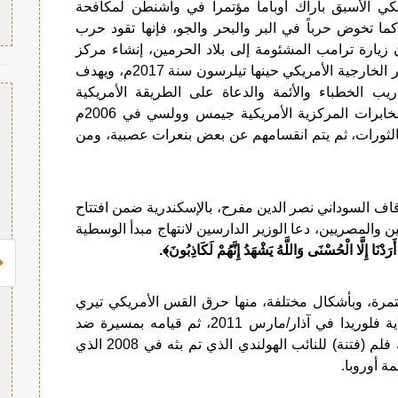
د الرئيس الأمريكي الأسبق باراك أوباما مؤتمرا في واشنطن لمكافحة
ا تخوض حرباً في البر والبحر والجو، فإنها تقود حرب
ن زيارة ترامب المشئومة إلى بلاد الحرمين، إنشاء مركز
(اعتدال) لمكافحة الإرهاب، والذي أعلن عنه وزير الخارجية الأمريكي حينها تيلرسون سنة 2017م، ويهدف
دريب الخطباء والأئمة والدعاة على الطريقة الأمريكية
وبالإسلام الأمريكي، حيث قال رئيس وكالة المخابرات المركزية الأمريكية جيمس وولسي في 2006م
بالثورات، ثم يتم انقسامهم عن بعض بنعرات عصبية، ومن
دينية والأوقاف السوداني نصر الدين مفرح، بالإسكندرية ضمن افتتاح
ن والمصريين، دعا الوزير الدارسين لانتهاج مبدأ الوسطية
أَرَدْنَا إِلَّا الْحُسْنَى وَاللَّهُ يَشْهَدُ إِنَّهُمْ لَكَاذِبُونَ﴾.
مرة، وبأشكال مختلفة، منها حرق القس الأمريكي تيري
جونز نسخة من المصحف الشريف بكنيسة بولاية فلوريدا في آذار/مارس 2011، ثم قيامه بمسيرة ضد
الجهاد والشريعة في نيسان/أبريل 2011، وكذلك فلم (فتنة) للنائب الهولندي الذي تم بثه في 2008 الذي
ة أوروبا.