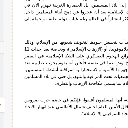
إلى بلاد المسلمين، بل الحضارة الغربية تنهزم الآن في
 الإسلامية بعد أن عجزوا عن دمج أبناء المسلمين داخل
أكثر انتشاراً في العالم رغم غياب دولة تطبقه وتحمله إلى
 فبدأت بتجييش جنودها لتخويف شعوبها من الإسلام، وذلك
بوصفه بالعنف والقتل والهمجية فيما يعرف بالإسلاموفوبيا، أو (الإرهاب الإسلامي)، وبخاصة بعد أحداث 11
 من أعظم ذرائع الهجوم العسكري على البلاد الإسلامية في العصر
ج بوش عما في نفسه فأعلن أنه يقوم بحرب صليبية ضد
جهزتها الأمنية والاستخباراتية لمراقبة أنشطة المسلمين،
يات تحت المراقبة والتتبع، بل حتى في بلاد المسلمين
لام بما يسمى مكافحة الإرهاب والتطرف.
امية، أيها المسلمون أفيقوا، فإنكم في خضم حرب ضروس
ل الأمين العام لحلف شمال الأطلسي عند انهيار الاتحاد
د السوفيتي إلا الإسلام”.