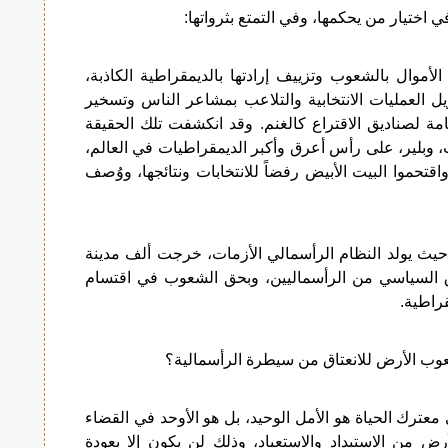
وال بالشعوب وتزييف إرادتها بالديمقراطية الكاذبة،
العمليات الانتخابية والتلاعب بمشاعر الناس وتسخير
عامة لصناديق الاقتراع كالغنم. وقد انكشفت تلك الحقيقة
 وبلير، على رأس أعرق وأكبر الديمقراطيات في العالم،
تحموا البيت الأبيض رفضاً للانتخابات ونتائجها، ووُصف
ة العالمية حيث يولد النظام الرأسمالي الأزمات، خرجت ألف مدينة
ب بالانعتاق السياسي من الرأسماليين، وبحق الشعوب في اقتسام
راطية.
وب الأرض للانعتاق من سيطرة الرأسمالية؟
 معترك الحياة هو الأمل الوحيد، بل هو الأوحد في القضاء
ض من الاستبداد والاستعباد، وذلك لن يكون إلا بعودة