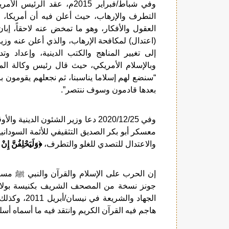
وفي شباط/فبراير 2015م، عق
التطرف والإرهاب، حيث أعلن فيه أن أمريكا، كم
العقول والأفكار، وهو ما تمخض عنه لاحقاً، إبا
إلى تغيير المناهج والكتب الدينية، وإعداد وت
“سنضع لهم إسلاما يناسبنا، ثم نجعلهم يقومون 
بعدها قادمون وسوف ننتصر”.
وفي 2020/12/25 دعا وزير الشئون ال
معسكر أبو بكر الصديق التثقيفي للأئمة السودانيي
والاعتدال للتصدي للغلو والتطرف،
﴿وَلَيَحْلِفُنَّ إِنْ 
إن الحرب على الإسلام والقرآن والنبي ﷺ مست
هاجم فيه القرآن الكريم وانتقد فيه ما أسماه أسلم