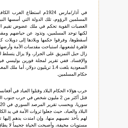
في آذار/مارس 1924م استطاع ا
المسلمين الرؤوم، تلك الدولة التي أسسها الن
العصبات القوية تحكم في ملك عضوض تقيم الد
لكنها توحد المسلمين، وتذود عن حياضهم ومقد
أسقطوها، وفرقوا حكمها وبلادها إلى دويلات كرت
قاهرة لشعوبها، استباحت مقدسات الأمة وأرضها 
زال حبل التمزيق على الجرار، ولا يزال يتسلط 
حكام المسلمين.
خرب هؤلاء الحكام البلاد وقتلوا العباد في أفغان
البلاد والعباد، حيث جعلوا ثروات الأمة في يد ا
لهم بأخذ نصيبهم منها، وإن امتدت يدهم إليها 
مستويات مخيفة، وأصبحت الحياة جحيماً لا يطاق