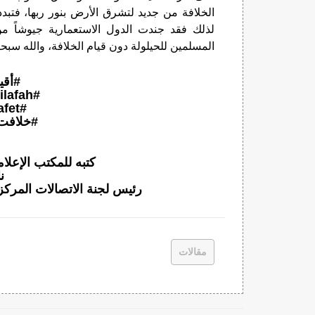
الخلافة من جديد لتشرق الأرض بنور ربها، فتبدد
لذلك فقد جندت الدول الاستعمارية جيوشاً من ا
المسلمين للحيلولة دون قيام الخلافة، والله سبح
#أقي
#ReturnTheKhilafah
#YenidenHilafet
#خلافت
كتبه للمكتب الإعل
ن
رئيس لجنة الاتصالات المركز
مقالات