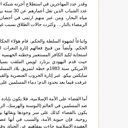
عدد الشباب 
مياه البحار، ومن عبر منهم ارتمى في أحضان
الرمضاء بالنار… وكثرت حالات الطلاق بسبب غياب
واتباعاً لشهوة السلطة والحكم، قام هؤلاء الحك
الحكم، وأيضاً من قبيح فعالهم إثارة النعرات ا
استجابة لكيد الكافر المستعمر وخطته الجهنمية في
حيث قدم اليهودي برنارد لويس الملقب بس
الأمريكي سنة 1983م خطة لتمزيق
سايكس بيكو، عبر إثارة الحروب العنصرية والقب
عرفت فيما بعد بحدود الدم؛ دماء المسلمين على ي
أما القضاء على الأمة الإسلامية، فلا يكون بإباد
ضد المسلمين في العالم (البوسنة والهرسك، الروهي
يكون بالقضاء كذلك على سر وجودها وبقائها ب
روحية. فإن حيوية الأمة، والسبب في أنها عصي
العقيدة الإسلامية جاءت بمفاهيم عن الحياة، 