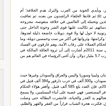
لغرب الكافر، وبأيدي الخونة من العرب والترك هدم الخلافة؛ أم
بي ﷺ ثم قادها الخلفاء الراشدون من بعده، ثم تعاقبت
ين وتحمله إلى العالمين في خلافة منقوصة، مجروحة
ساتهم. ثم تكالبت عليها قوى الشر وخونة الداخل حتى
ونية لا حول لها ولا قوة، دويلات خاضعة ذليلة لعدوها،
وكرامتها، وثرواتها في أكثر من ست وخمسين دويلة، وما
الحكام العملاء على رقاب الأمة، وهم غارقون في الفساد
والإفساد. ففي تقرير لمجلة فورين بوليسي في سنة 2011م أشارت إلى أن ثروة العائلة المالكة في
السعودية بلغت 1.4 تريليون دولار، أما ملك المغرب 5.7 مليار دولار، وأن أغنى الرؤساء في العالم هم من
ستان وليبيا وسوريا واليمن والعراق والسودان وغيرها حيث
قتل أكثر من 2 مليون شخص في حرب جنوب السودان، و300 ألف في حرب دارفور و384 ألف قتيل في
سوريا، وبحسب تقرير المرصد السوري في 2020م، فإن العدد بلغ 585 ألف قتيل. وأفقر هؤلاء الحكام
لكافر المستعمر، فهي عصية على أبناء المسلمين، ولا يسمح
تغتالهم يد الغدر والخيانة، فانتشرت البطالة حتى وصلت
، فكثرت هجرة الشباب فراراً من الفقر والقهر والظلم،