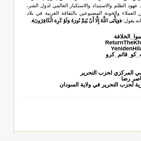
 عهود الظلم والاستبداد والاستكبار العالمي لدول الشر،
لعملاء والخونة المضبوعين بالثقافة الغربية في بلاد
انه يقول:
﴿وَيَأْبَى اللَّهُ إِلَّا أَنْ يُتِمَّ نُورَهُ وَلَوْ كَرِهَ الْكَافِرُونَ﴾.
موا_الخلافة
_کو_قائم_کرو
امي المركزي لحزب التحرير
اصر رضا
ية لحزب التحرير في ولاية السودان