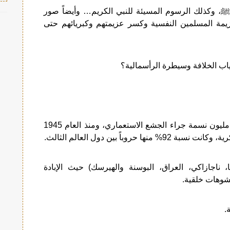
الرسول ﷺ، وكذلك الرسوم المسيئة للنبي الكريم… وأيضاً صور
زيمة المسلمين النفسية وكسر عزيمتهم وكبريائهم حتى
ياب الخلافة وسيطرة الرأسمالية؟
– ففي الحرب العالمية الثانية قتل أكثر من 70 مليون نسمة جراء الجشع الاستعماري، ومنذ العام 1945
ناجازاكي، العراق، البوسنة والهيرسك) حيث الإبادة
تشوهات خلقية.
.