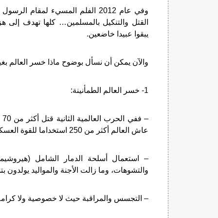
وفي عام 2012 الفلم المسيء لمقام 
القتل والتنكيل بالمسلمين… كلها تهدف إلى ه
يبقوا عبيدا خاضعين.
والآن يمكن أن نسأل بوضوح ماذا خسر العالم بغ
1- خسر العالم الطمأنينة:
عاش العالم أكثر من 250 استخداما للقوة العسكرية، وكانت نسبة 92% منها حروباً بين دول العالم الثالث.
– استعمال أسلحة الدمار الشامل (هيروشيما، 
والتشوهات، وما زالت الأجنة والمواليد يولدون ب
– التجسس والمراقبة حيث لا خصوصية ولا كرامة