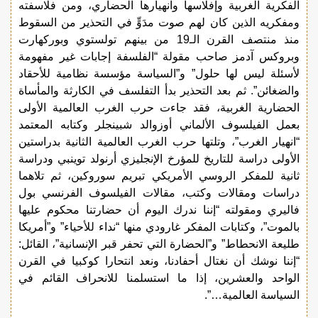
الفكرية الغربية وإفلاسها وانهيارها الحضاري، ومن فلاسفته
ومفكريه الذين كان لهم صوت مدَوٍّ في التحذير من السقوط
منذ منتصف القرن الـ19 من بينهم تولستوي وبوركهارت
وبروكس آدمز صاحب مقولة “الفلسفة إجابات غير مفهومة
لأسئلة ليس لها حلول” و”السياسة مؤسسة نظامية للأحقاد
والضغائن”. ثم بعد التحذير بدأ التفلسف في الكارثة والمأساة
الحضارية الغربية، فقد جاءت حرب الغرب العالمية الأولى
بعمل الفيلسوف الألماني أوزوالد شبينجلر وكتابه المعتمد
“انهيار الغرب”، وتلتها حرب الغرب العالمية الثانية بدراستين
الأولى دراسة للتاريخ للمؤرخ الإنجليزي أرنولد توينبي ودراسة
ثانية للمفكر الروسي الأمريكي تبريم سوروكين، ثم تلاهما
دراسات ومقالات وكتب، مقالات الفيلسوف الفرنسي بول
فاليري ومقولته “إننا ندرك اليوم أن حضارتنا محكوم عليها
بالموت”، وكتابات المفكر غارودي منها “نداء للأحياء” و”أمريكا
طليعة الانحطاط” و”الحضارة التي تحفر قبر الإنسانية”، القائل:
“إننا نوشك أن نغتال أحفادنا، ونعد انتحارا كوكبيا في القرن
الواحد والعشرين، إذا ما استسلمنا للانحراف القائم في
السياسة العالمية…”.