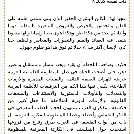
ذات نفسه كذلك؟!
عجبا لهذا الكائن البشري الحقير الذي يبني منتهى علمه على
الظن والحدس والخرص والفروض المتغيرة المتقلبة دوما
وأبدا، ثم يتخذ من هكذا ظن وهكذا هوى يقينا وإيمانا وإلها معبودا
يتلقى عنه العقائد والقيم والتصورات والمعايير والنظم، حقا
كان الإنسان أكثر شيء جدلا ثم فوق هذا هو ظلوم جهول.
فكيف بصاحب اللحظة أن يقود ويحدد مسار ومستقبل ومصير
دهر، حتى أضحت الحياة في ظل المنظومة العلمانية الغربية
عرضة للهزات العنيفة الدائمة والتقلبات المدمرة والأزمات
الطاحنة، يكفي فيها هذا الكم من الترقيعات للأنظمة الغربية
والتعديلات والتأويلات الدستورية والاسثتناءات والملحقات
القانونية، والأزمات الدورية المتلاحقة. ما جعل كثيرا من
فلاسفة ومفكري الغرب يتنبهون لحجم العطب المعرفي في
الفكر العلماني وأخطاء وخطايا المنظومة الفكرية الغربية، بل
باب من أبواب الفلسفة في الغرب طُرِق وفرع من فروعها
استحدث حول التفلسف في الكارثة المعرفية للمنظومة