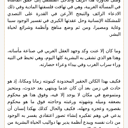
في المسألة الغربية، وهي في تهافت فلسفتها المادية وفي ذلك
الادعاء الزائف والتبجح الأرعن في القدرة على التصدي
للمشكلة الإنسانية وحل عقدتها الكبرى في تفسير الوجود سببا
وغاية ومصيرا، ومن ثم وضع مناهج وأنظمة وشرائع لحياة
البشر.
وما كان إلا عنت وكد وجهد العقل الغربي في صناعة مأساته،
وهذا هو الذي تشقى به البشرية كلها اليوم، وهي تخبط في التيه
وراء سراب الغرب وفي بيداء وعراء حضارته.
فكيف بهذا الكائن الحقير المحدودة كينونته زمانا ومكانا، إذ هو
حادث في زمن بعد أن كان عدما وينتهي بعد حدوث، ومتحيز
ومتموضع في مكان لا يوجد إلا فيه، وفوق هذا هو محكوم
بضعفه وميله وشهوته ورغبته وحاجته فوق ما هو محكوم
بقصوره وعجزه وجهله، فكيف والحال كذلك بهكذا إنسان أن
يدعي في وهم تفكيره إنشاء تصور اعتقادي يفسر به الوجود
من ذات نفسه ويبدع أنظمة يدير بها دواليب الحياة البشرية من