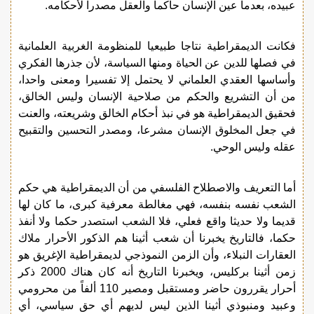
عبيده، بعدما عين الإنسان حاكما والعقل مصدرا لأحكامه.
فكانت الديمقراطية نتاجا طبيعيا للمنظومة الغربية العلمانية
في فصلها للدين عن الحياة ومنها السياسة، لأن جذرها الفكري
وأساسها العقدي العلماني لا يحتمل إلا تفسيرا ومعنى واحدا،
من أن التشريع والحكم من صلاحية الإنسان وليس الخالق،
فحقيق الديمقراطية هو في نبذ أحكام الخالق وشريعته، والعنت
في جعل المخلوق الإنسان مشرعا، ومصدر التحسين والتقبيح
عقله وليس الوحي.
أما التعريف والاصطلاح الفلسفي من أن الديمقراطية هي حكم
الشعب نفسه بنفسه، فهي مغالطة معرفية كبرى، ما كان لها
قديما ولا حديثا واقع فعلي، فلا الشعب استصدر حكما ولا أنفذ
حكما، فالتاريخ يخبرنا أن شعب أثينا هم الذكور الأحرار ملاك
العقارات النبلاء، وأن الزمن النموذجي لديمقراطية الإغريق هو
زمن أثينا بركليس، ويخبرنا التاريخ أنه كان هناك 2000 ذكر
أحرار يقررون حاضر ومستقبل ومصير 110 ألفاً من محرومي
وعبيد ومنبوذي أثينا الذين ليس لديهم أي حق سياسي، أي