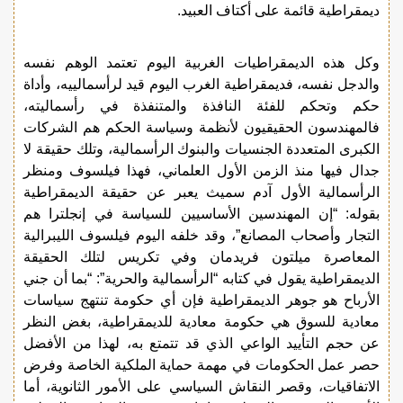
ديمقراطية قائمة على أكتاف العبيد.
وكل هذه الديمقراطيات الغربية اليوم تعتمد الوهم نفسه
والدجل نفسه، فديمقراطية الغرب اليوم قيد لرأسمالييه، وأداة
حكم وتحكم للفئة النافذة والمتنفذة في رأسماليته،
فالمهندسون الحقيقيون لأنظمة وسياسة الحكم هم الشركات
الكبرى المتعددة الجنسيات والبنوك الرأسمالية، وتلك حقيقة لا
جدال فيها منذ الزمن الأول العلماني، فهذا فيلسوف ومنظر
الرأسمالية الأول آدم سميث يعبر عن حقيقة الديمقراطية
بقوله: “إن المهندسين الأساسيين للسياسة في إنجلترا هم
التجار وأصحاب المصانع”، وقد خلفه اليوم فيلسوف الليبرالية
المعاصرة ميلتون فريدمان وفي تكريس لتلك الحقيقة
الديمقراطية يقول في كتابه “الرأسمالية والحرية”: “بما أن جني
الأرباح هو جوهر الديمقراطية فإن أي حكومة تنتهج سياسات
معادية للسوق هي حكومة معادية للديمقراطية، بغض النظر
عن حجم التأييد الواعي الذي قد تتمتع به، لهذا من الأفضل
حصر عمل الحكومات في مهمة حماية الملكية الخاصة وفرض
الاتفاقيات، وقصر النقاش السياسي على الأمور الثانوية، أما