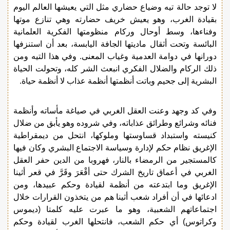
لا توجد حالة تيه وضياع حضاري مثل التي يعيشها العالم اليوم
بقيادة الغرب، وهو يعيش خريف حضارته وهي تنازع موتها
وفناءها، وسط أوحال وركام منظومتها الفكرية العلمانية
البائسة وتحت أثقال ماديتها الجافة اليابسة، بعد أن استنزفها
دورانها في دوامة العدمية وغياب المعنى. وفي هذا التيه ومن
ذلك الركام والضلال الفكري انبعث الشر كله، وتحولت الحياة
البشرية إلى جحيم وباتت أنظمتها أنظمة عذاب لا أنظمة حياة.
وفي كد وجهد وعنت العقل الغربي في صياغة مأساته وأنظمة
فنائه وشرائع وطرائق عذاباته، وفي شروده وهو يأبق من ضلال
كنيسته واستبداد قساوستها وملوكها، انتحل من ديمقراطية
الإغريق نظام حكم لإدارة وسياسة الاجتماع البشري وكان فيها
كالمستجير من الرمضاء بالنار، فهروبا من الدين حفر العقل
الغربي في أعماق تاريخ الشرك حتى أقْعَرَ وقَرَّ في قعر أثينا
الإغريق وما ابتدعته من أنظمة لقيادة وحكم عبيدها، ومن
ادعائها في أن أفراد شعب أثينا هم من يتخذون القرارات خلال
اجتماعاتهم الشعبية، وهو ما عبرت عليه كلمتا (ديموس
وكراتوس) أي حكم الشعب، فانتحلها الغرب لقيادة وحكم