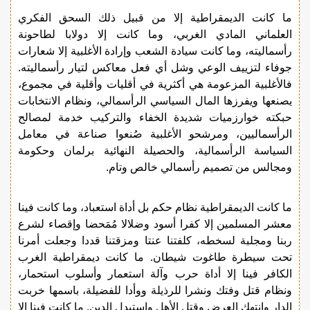
ما كانت الديمقراطية إلا من قبيل ذلك السحق الفكري
العلماني المادي الغربي، وما كانت إلا دولابا لطاحونة
رأسماليته، وما كانت سيادة الشعب وإرادة الأغلبية إلا شعارات
جوفاء لتزييف الوعي وشل أي فعل معاكس لتيار رأسماليته.
فالأغلبية المزعومة هي أكثرية في أقليات وأقلية في مجموع،
يصنعها ويفرزها المال السياسي الرأسمالي، ونظام الانتخابات
حبكته خوارزميات شديدة الخفاء والتركيب خدمة لمصالح
الرأسماليين، ومرشحو الأغلبية صُنعوا صناعة في معامل
السياسة الرأسمالية، والحصيلة النهائية برلمان وحكومة
ومجالس من تصميم رأسمالي خالص وتام.
ما كانت الديمقراطية نظام حكم بل أداة استعباد، وما كانت فينا
معشر المسلمين إلا كفرا أسود وضلالا مُمَحضا وإقصاء لشرع
ربنا ومجلبة لسخطه، كلفتنا عنتا ومزقتنا قددا وجعلت أمرنا
تحت سيطرة طاغوت شيطان. ما كانت ديمقراطية الغرب
الكافر فينا إلا أداة حرب وآلة استعمار وأسلوب استحمار،
ونظام قتل وفتك ونشرا للرذيلة ووأدا للفضيلة، باسمها خربت
الدار وانتهك العرض وقتل الأهل واستبدل الدين. ما كانت فينا إلا