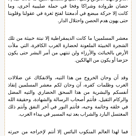
حصان طروادة وشراكا وفخا في حملة صليبية أخرى، وما
كانت إلا حركة مبضع في أدمغتنا لفتح ثغرة في عقولنا وقلوبنا
حتى يهون هدم الحصن واحتلال الدار.
معشر المسلمين! ما كانت الديمقراطية إلا نبتة خبيثة من تلك
الشجرة الخبيثة الملعونة لحضارة الغرب الكافرة، التي ملأت
الأرض بالخبائث والأرزاء ولن تنتهي من أمر البشر حتى يكون
حرَضا أو يكون من الهالكين.
وقد آن وحان الخروج من هذا التيه، والانفكاك عن ضلالات
الغرب وظلمات كفره، آن وحان لكم معشر المسلمين إنقاذ
أنفسكم والبشرية من هذا السحق الحضاري والتيه المضل
والركام الثقيل، فأنتم أصحاب الرسالة والشهادة، وحقيقة الله
في خلقه وخاتمة وحيه، فأنتم النور في آخر النفق وأنتم ذلك
المغتسل البارد والشراب بعد تيه المسير في بيداء الغرب.
فما لهذا العالم المنكوب البائس إلا أنتم لإخراجه من حيرته