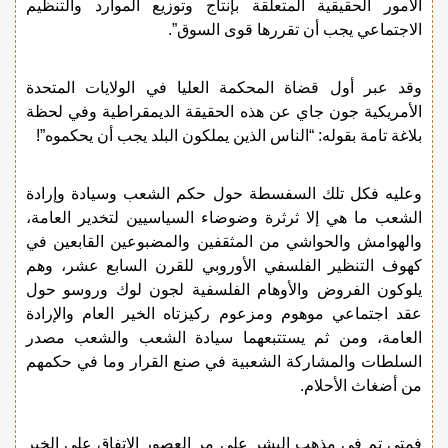
الأمور الحقيقية المتعلقة بإنتاج وتوزيع الموارد والتنظيم
الاجتماعي يجب أن تقررها قوى السوق”.
وقد عبر أول قضاة المحكمة العليا في الولايات المتحدة
الأمريكية جون جاي عن هذه الحقيقة الديمقراطية وفي لحظة
بلاغة تامة بقوله: “الناس الذين يملكون البلد يجب أن يحكموه”!
وعليه فكل تلك السفسطة حول حكم الشعب وسيادة وإرادة
الشعب ما هي إلا ثرثرة وضوضاء السياسيين لتخدير العامة،
والهوامش والحواشي من المثقفين والمضبوعين القابعين في
كهوف التنظير الفلسفي الأوروبي للقرن السابع عشر، وهم
يلوكون الفروض والأوهام الفلسفية لجون لوك وروسو حول
عقد اجتماعي موهوم ومزعوم ركيزتاه الخير العام والإرادة
العامة، ومن ثم يستتبعهما سيادة الشعب والشعب مصدر
السلطات والمشاركة الشعبية في صنع القرار وما في حكمهم
من أضغاث الأحلام.
فمتى تم في مذهب البشر على مر العصور الاتفاق على الخير