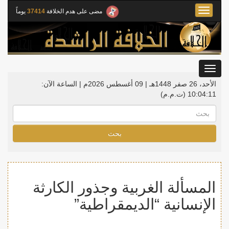
Toggle
مضى على هدم الخلافة
37414
يوماً
navigation
Toggle
gation
الأحد، 26 صفر 1448هـ | 09 أغسطس 2026م |
الساعة الآن:
10:04:12
(ت.م.م)
بحث
المسألة الغربية وجذور الكارثة
الإنسانية “الديمقراطية”