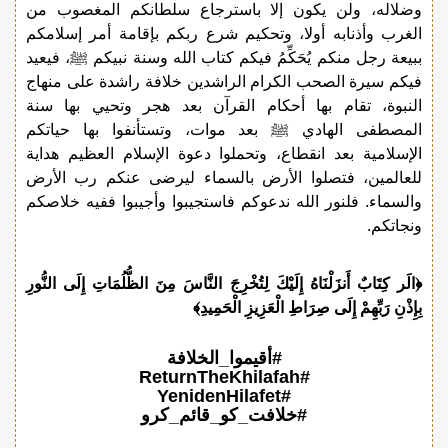
وضلاله، ولن يكون إلا باسترجاع سلطانكم المغصوب من
الغرب وأذنابه أولا، وتحكيم شرع ربكم بإقامة أمر إسلامكم
ببيعة رجل منكم يُحَكِّمُ فيكم كتاب الله وسنة نبيكم ﷺ، فيعيد
فيكم سيرة الصحب الكرام الراشدين خلافة راشدة على منهاج
النبوة، تقام بها أحكام القرآن بعد هجر وتحيي بها سنة
المصطفى الهادي ﷺ بعد موات، وتستأنفوا بها حياتكم
الإسلامية بعد انقطاع، وتحملوا دعوة الإسلام العظيم هداية
للعالمين، فتصلوا الأرض بالسماء ليرضى عنكم رب الأرض
والسماء. فلنور الله ندعوكم فاستجيبوا وأجيبوا ففيه خلاصكم
ونجاتكم.
﴿الَر كِتَابٌ أَنزَلْنَاهُ إِلَيْكَ لِتُخْرِجَ النَّاسَ مِنَ الظُّلُمَاتِ إِلَى النُّورِ
بِإِذْنِ رَبِّهِمْ إِلَى صِرَاطِ الْعَزِيزِ الْحَمِيدِ﴾
#أقيموا_الخلافة
#ReturnTheKhilafah
#YenidenHilafet
#خلافت_کو_قائم_کرو