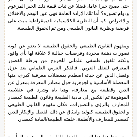
حتى يصبح خيرا عاما، فضلا عن ثبات قيمة ذلك الخير المزعوم
ودوام تصوره؟ أما تلك الإرادة العامة فهي عين الوهم والاختلاق
والافتراض. كما أن النظرية الكلاسيكية للديمقراطية بنيت على
فرضية ونظرية القانون الطبيعي ومن ثم الحقوق الطبيعية.
ومفهوم القانون الطبيعي والحقوق الطبيعية لا يعدو عن كونه
تصورات ذهنية مجردة وفرضيات خيالية لا علاقة لها بأي واقع،
ولكنه تلفيق فلسفي علماني للخروج من ورطة القصور
المعرفي للعقل الغربي، فالفكر الغربي العلماني بعد عزل
وفصل الدين عن حياته اصطدم بمعضلات معرفية كبرى، منها
المعضلة الأساسية والجوهرية حول مصادر المعرفة بمعزل عن
الدين وقطيعة مع معارفه، وهنا تاه وشرد في عقلانيته
الموهومة ثم انتكس إلى مادية الطبيعة وقانون الطبيعة كمصدر
للمعارف والرؤى والتصورات، فكان مفهوم القانون الطبيعي
والحقوق الطبيعية كتوليد وانبثاق عن ذلك الفصل والإنكار للدين
كمصدر للمعارف والأنظمة، خلفته الطبيعة/المادة كمصدر.
ومتى تجاوزنا هذا الزيف والدجل الفلسفي إلى عمق المأساة