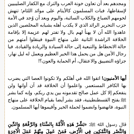
ومجدهم بعد أن تعاون خونة العرب والترك مع الكفار الصليبيين
لإسقاطها، فبات المسلمون كالأيتام على موائد اللئام؛ تنهش
لحومهم الضباع والكلاب السائبة، واليوم وبعد أن وُجد في الأمة
حزب التحرير الرائد الذي لا يكذب أهله بشبابه المخلصين الذين
عاهدوا الله أن لا يهنأ لهم بال ولا تفتر لهم عزيمة إلا بإقامة
الخلافة الراشدة الثانية على منهاج النبوة فينقلوا أمتهم من
حالة الانحطاط والتبعية إلى حالة السيادة والريادة والقيادة، فيا
رجال الأمن هل من يحمل هذا الخير العظيم ويعمل له ليل نهار،
جزاؤه التضييق والاعتقال، أم الحماية والعون؟!
أيها الأمنيون!
اتقوا الله في أهلكم ولا تكونوا العصا التي يضرب
بها الكافر المستعمر. واعلموا أن الخلافة قد آن أوانها ولن
ينفعكم إلا كل عمل صالح تقدمونه بين يدي ربكم، وإنه كما بشر
ﷺ بفتح القسطنطينية، فقد بشر أيضا بقيام الخلافة على منهاج
النبوة، فانهضوا وانضموا لحملة الخير وأقيموها أيها المسلمون.
قال رسول الله ﷺ:
«بَشِّرْ هَذِهِ الْأُمَّةَ بِالسَّنَاءِ وَالرِّفْعَةِ وَالدِّينِ
وَالنَّصْرِ وَالتَّمْكِينِ فِي الْأَرْضِ، فَمَنْ عَمِلَ مِنْهُمْ عَمَلَ الْآخِرَةِ