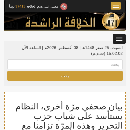
Toggle
مضى على هدم الخلافة
37413
يوماً
navigation
Toggle
gation
السبت، 25 صفر 1448هـ | 08 أغسطس 2026م |
الساعة الآن:
15:02:02
(ت.م.م)
بحث
بيان صحفي مرّة أخرى، النظام
يستأسد على شباب حزب
التحرير وهذه المرّة تزامنا مع