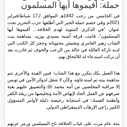
حملة: أقيموها أيها المسلمون
في الخامس من رجب 1442هـ الموافق لـ17 شباط/فبراير
2021م وفي خضم حملة الخير التي أطلقها حزب التحرير تحت
عنوان “في الذكرى المئوية لهدم الخلافة… أقيموها أيها
المسلمون”، قامت فرقة أمنية بسيدي بوزيد، بمداهمة بيت
الشاب زهير العامري وتفتيش محتوياته وحجز كل الكتب التي
لديه تاركة العائلة في حالة من الرعب والخوف ثم غادرت بعد
أن تركت استدعاء له للالتحاق بهم.
هذا العمل يكاد يتكرر مع هذا الشاب؛ فبين الفينة والأخرى تتم
مداهمة بيته ثم استدعاؤه، وكأن لا شغل لدوائر الأمن في تونس
إلا مراقبة المخلصين من أمة محمد ﷺ والتضييق عليهم بغية
صرفهم عن العمل الجاد لإنهاض الأمة وتخليصها من ربقة الكفر
وأنظمة الفساد؛ في استجابة رخيصة ذليلة لأوامر المسؤول
الكبير راعي الإرهاب الديمقراطي الدولي.
مئة عام مرت على غياب الخلافة تاج المسلمين ورمز عزتهم