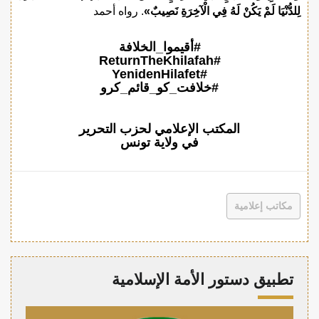
لِلدُّنْيَا لَمْ يَكُنْ لَهُ فِي الْآخِرَةِ نَصِيبٌ»
. رواه أحمد
#أقيموا_الخلافة
#ReturnTheKhilafah
#YenidenHilafet
#خلافت_کو_قائم_کرو
المكتب الإعلامي لحزب التحرير
في ولاية تونس
مكاتب إعلامية
تطبيق دستور الأمة الإسلامية