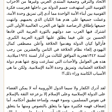
الاتحاد والترقي وجمعية المنتدى العربي وغيرها من الأحزاب
القومية التي استهدفت جسم الدولة من داخلها فغرست فكرة
القومية بين أبناء الأمة الواحدة مما أدى إلى تمزيق وحدة الأمة،
وعملت جميعها على هدم هذا الكيان الذي يحميهم. وانتهت
جميعها بإطلاق الرصاصة عليها في الحرب العالمية الأولى التي
اشترك فيها العرب ضد دولتهم بالثورة العربية التي قادها
الحسين بن علي فيما يطلق عليها الثورة العربية الكبرى.
فأزالوا كيان الدولة وهدموا الخلافة وأعلن مصطفى كمال
اليهودي إلغاء نظام الخلافة في الثامن والعشرين من رجب
لسنة ١٣٤٢هجرية الموافق للثالث من آذار لسنة ١٩٢٤ميلادية.
هذه هي العوامل والأحداث التي تسارعت ونتج عنها هدم دولة
الخلافة العثمانية، وتمزيق وحدة الأمة الإسلامية. ولكن ما هي
الأسباب الكامنة وراء ذلك؟!
لقد أدرك الكفار ولا سيما الدول الأوروبية أنه لا يمكن القضاء
على الدولة الإسلامية وعلى الإسلام إلا بزعزعة الثقة بالإسلام
في نفوس المسلمين، وسوء فهمه، وإساءة تطبيق أحكامه. أما
إضعاف فهمه فكثيرة منها ما يتعلق بالنصوص ومنها ما يتعلق
باللغة العربية التي هي لغة القرآن وبها نزل على رسول الله