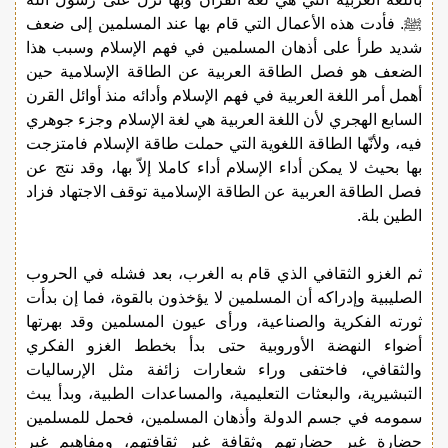
ﷺ. فأدت هذه الأعمال التي قام بها عند المسلمين إلى ضعف
شديد طرأ على أذهان المسلمين في فهم الإسلام وسبب هذا
الضعف هو فصل الطاقة العربية عن الطاقة الإسلامية حين
أهمل أمر اللغة العربية في فهم الإسلام وأدائه منذ أوائل القرن
السابع الهجري لأن اللغة العربية هي لغة الإسلام وجزء جوهري
فيه، ولأنّها الطاقة اللغوية التي حملت طاقة الإسلام فامتزجت
بها بحيث لا يمكن أداء الإسلام أداء كاملا إلاّ بها، وقد نتج عن
فصل الطاقة العربية عن الطاقة الإسلامية توقف الاجتهاد فزاد
الطين بلة.
ثم الغزو الثقافي الذي قام به الغرب، بعد فشله في الحروب
الصليبية وإدراكه أن المسلمين لا يؤخذون بالقوة، فما إن بدأت
ثورته الفكرية والصناعية، ورأى عيون المسلمين وقد بهرتها
أضواء النهضة الأوروبية حتى بدأ بخطط الغزو الفكري
والثقافي، فاختفى وراء شعارات زائفة مثل الإرساليات
التبشيرية، والبعثات التعليمية، والمساعدات الطبية، وبدأ يبث
سمومه في جسم الدولة وأذهان المسلمين، فحمل للمسلمين
حضارة غير حضارتهم وثقافة غير ثقافتهم، ومفاهيم غير