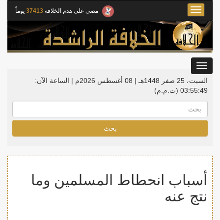
Toggle
مضى على هدم الخلافة
37413
يوماً
navigation
Toggle
gation
السبت، 25 صفر 1448هـ | 08 أغسطس 2026م |
الساعة الآن:
03:55:50
(ت.م.م)
بحث
أسباب انحطاط المسلمين وما
نتج عنه