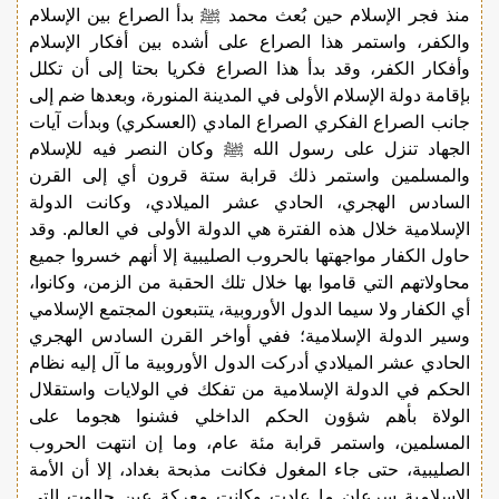
منذ فجر الإسلام حين بُعث محمد ﷺ بدأ الصراع بين الإسلام
والكفر، واستمر هذا الصراع على أشده بين أفكار الإسلام
وأفكار الكفر، وقد بدأ هذا الصراع فكريا بحتا إلى أن تكلل
بإقامة دولة الإسلام الأولى في المدينة المنورة، وبعدها ضم إلى
جانب الصراع الفكري الصراع المادي (العسكري) وبدأت آيات
الجهاد تنزل على رسول الله ﷺ وكان النصر فيه للإسلام
والمسلمين واستمر ذلك قرابة ستة قرون أي إلى القرن
السادس الهجري، الحادي عشر الميلادي، وكانت الدولة
الإسلامية خلال هذه الفترة هي الدولة الأولى في العالم. وقد
حاول الكفار مواجهتها بالحروب الصليبية إلا أنهم خسروا جميع
محاولاتهم التي قاموا بها خلال تلك الحقبة من الزمن، وكانوا،
أي الكفار ولا سيما الدول الأوروبية، يتتبعون المجتمع الإسلامي
وسير الدولة الإسلامية؛ ففي أواخر القرن السادس الهجري
الحادي عشر الميلادي أدركت الدول الأوروبية ما آل إليه نظام
الحكم في الدولة الإسلامية من تفكك في الولايات واستقلال
الولاة بأهم شؤون الحكم الداخلي فشنوا هجوما على
المسلمين، واستمر قرابة مئة عام، وما إن انتهت الحروب
الصليبية، حتى جاء المغول فكانت مذبحة بغداد، إلا أن الأمة
الإسلامية سرعان ما عادت وكانت معركة عين جالوت التي