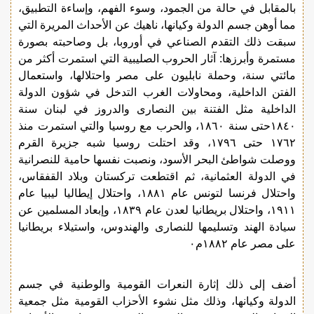
بالمقابل في حالة من الجمود، وسوء الفهم، وإساءة التطبيق،
مما أوهن جسم الدولة وكيانها، ناهيك عن الأحداث المريرة التي
سبقت ذلك التقدم الصناعي في أوروبا، بل وصاحبته بصورة
مستمرة وأبرزها: آثار الحروب الصليبية التي استمرت أكثر من
مائتي سنة، وحملة نابليون على مصر واحتلالها، واستعمال
الفتن الداخلية، ومحاولات الغرب التدخل في شؤون الدولة
الداخلية مثل الفتنة بين النصارى والدروز في لبنان سنة
١٨٤٠حتى سنة ١٨٦٠، والحرب مع روسيا والتي استمرت منذ
١٧٦٢ حتى ١٧٩٦، وقد احتلت روسيا شبه جزيرة القرم
ووصلت شواطئ البحر الأسود، ونصبت نفسها حامية للنصرانية
في الدولة العثمانية، ثم اقتطعت تركستان وبلاد القفقاس،
واحتلال فرنسا لتونس عام ١٨٨١، واحتلال إيطاليا ليبيا عام
١٩١١، واحتلال بريطانيا لعدن عام ١٨٣٩، وإبعاد المسلمين عن
سيادة الهند وتسليمها للنصارى والهندوس، واستيلاء بريطانيا
على مصر عام ١٨٨٢م٠
أضف إلى ذلك إثارة النعرات القومية والوطنية في جسم
الدولة وكيانها، وذلك مثل نشوء الأحزاب القومية مثل جمعية