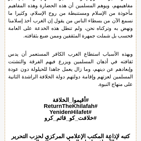
مفاهيمهم، ويوهم المسلمين أن هذه الحضارة وهذه المفاهيم
مأخوذة من الإسلام ومستنبطة من روح الإسلام، وكثيرا ما
نسمع الآن من بسطاء الناس من يقول إن الغرب أخذ إسلامنا
ونهض به وتركناه نحن، ولم تنطل هذه الخدعة على العامة
فحسب بل شملت جمهرة المثقفين وممن ضبع بثقافته.
وبهذه الأسباب استطاع الغرب الكافر المستعمر أن يدس
ثقافته في أذهان المسلمين ويزرع فيهم الفرقة والتشتت
وإبعادهم عن دينهم، وما زال يعمل جاهدا للحيلولة دون عودة
المسلمين لعزتهم وإقامة دولتهم دولة الخلافة الراشدة الثانية
على منهاج النبوة.
#أقيموا_الخلافة
#ReturnTheKhilafah
#YenidenHilafet
#خلافت_کو_قائم_کرو
كتبه لإذاعة المكتب الإعلامي المركزي لحزب التحرير